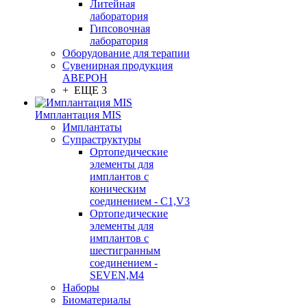
Литейная
лаборатория
Гипсовочная
лаборатория
Оборудование для терапии
Сувенирная продукция
АВЕРОН
+ ЕЩЕ 3
Имплантация MIS
Имплантаты
Супраструктуры
Ортопедические
элементы для
имплантов с
коническим
соединением - C1,V3
Ортопедические
элементы для
имплантов с
шестигранным
соединением -
SEVEN,M4
Наборы
Биоматериалы