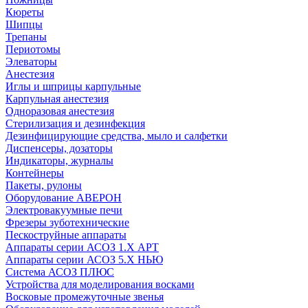
Кюреты
Шипцы
Трепаны
Периотомы
Элеваторы
Анестезия
Иглы и шприцы карпульные
Карпульная анестезия
Одноразовая анестезия
Стерилизация и дезинфекция
Дезинфицирующие средства, мыло и салфетки
Диспенсеры, дозаторы
Индикаторы, журналы
Контейнеры
Пакеты, рулоны
Оборудование АВЕРОН
Электровакуумные печи
Фрезеры зуботехнические
Пескоструйные аппараты
Аппараты серии АСОЗ 1.Х АРТ
Аппараты серии АСОЗ 5.Х НЬЮ
Система АСОЗ ПЛЮС
Устройства для моделирования восками
Восковые промежуточные звенья