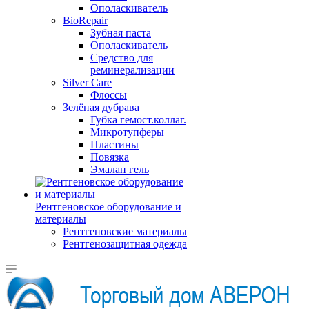
Ополаскиватель
BioRepair
Зубная паста
Ополаскиватель
Средство для
реминерализации
Silver Care
Флоссы
Зелёная дубрава
Губка гемост.коллаг.
Микротупферы
Пластины
Повязка
Эмалан гель
Рентгеновское оборудование и
материалы
Рентгеновские материалы
Рентгенозащитная одежда