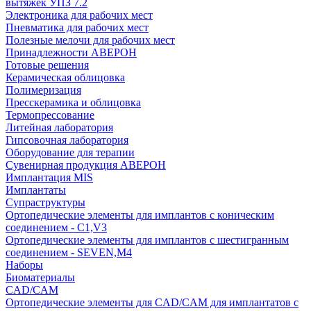
вытяжек УПЗ 7.2
Электроника для рабочих мест
Пневматика для рабочих мест
Полезные мелочи для рабочих мест
Принадлежности АВЕРОН
Готовые решения
Керамическая облицовка
Полимеризация
Пресскерамика и облицовка
Термопрессование
Литейная лаборатория
Гипсовочная лаборатория
Оборудование для терапии
Сувенирная продукция АВЕРОН
Имплантация MIS
Имплантаты
Супраструктуры
Ортопедические элементы для имплантов с коническим
соединением - C1,V3
Ортопедические элементы для имплантов с шестигранным
соединением - SEVEN,M4
Наборы
Биоматериалы
CAD/CAM
Ортопедические элементы для CAD/CAM для имплантатов с