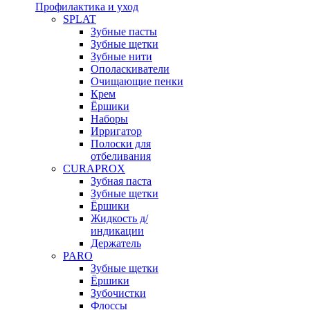
Профилактика и уход
SPLAT
Зубные пасты
Зубные щетки
Зубные нити
Ополаскиватели
Очищающие пенки
Крем
Ёршики
Наборы
Ирригатор
Полоски для
отбеливания
CURAPROX
Зубная паста
Зубные щетки
Ёршики
Жидкость д/
индикации
Держатель
PARO
Зубные щетки
Ёршики
Зубочистки
Флоссы