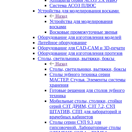
Аппараты серии АСОЗ 5.Х НЬЮ
Система АСОЗ ПЛЮС
Устройства для моделирования восками
Назад
Устройства для моделирования
восками
Восковые промежуточные звенья
Оборудование для изготовления моделей
Литейное оборудование
Оборудование для CAD-CAM и 3D-печати
Оборудование для изготовления протезов
Cтолы, светильники, вытяжки, боксы
Назад
Cтолы, светильники, вытяжки, боксы
Столы зубного техника серии
МАСТЕР. Стулья. Элементы системы
хранения
Готовые решения для столов зубного
техника
Мобильные столы, столики, стойки
серий СЗТ ДРИМ, СЗТ 7.2, СУЛ
ШТАТИВ, СПП для лабораторий и
врачебных кабинетов
Столы серии СУЛ 9.3 для
гипсовочной. Лабораторные столы