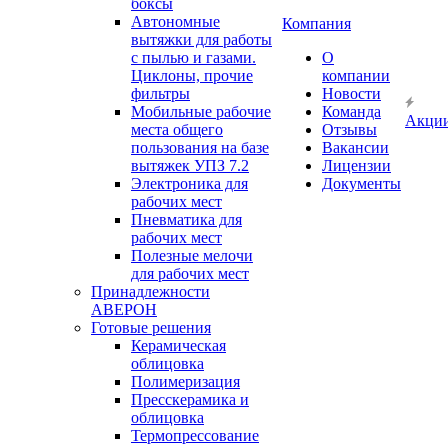
боксы
Автономные
Компания
вытяжки для работы
с пылью и газами.
О
Циклоны, прочие
компании
фильтры
Новости
Мобильные рабочие
Команда
Акци
места общего
Отзывы
пользования на базе
Вакансии
вытяжек УПЗ 7.2
Лицензии
Электроника для
Документы
рабочих мест
Пневматика для
рабочих мест
Полезные мелочи
для рабочих мест
Принадлежности
АВЕРОН
Готовые решения
Керамическая
облицовка
Полимеризация
Пресскерамика и
облицовка
Термопрессование