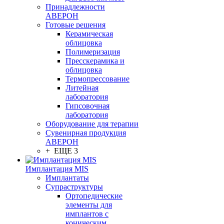
Принадлежности
АВЕРОН
Готовые решения
Керамическая
облицовка
Полимеризация
Пресскерамика и
облицовка
Термопрессование
Литейная
лаборатория
Гипсовочная
лаборатория
Оборудование для терапии
Сувенирная продукция
АВЕРОН
+ ЕЩЕ 3
Имплантация MIS
Имплантаты
Супраструктуры
Ортопедические
элементы для
имплантов с
коническим