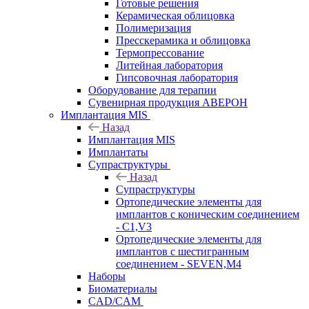
Готовые решения
Керамическая облицовка
Полимеризация
Пресскерамика и облицовка
Термопрессование
Литейная лаборатория
Гипсовочная лаборатория
Оборудование для терапии
Сувенирная продукция АВЕРОН
Имплантация MIS
Назад
Имплантация MIS
Имплантаты
Супраструктуры
Назад
Супраструктуры
Ортопедические элементы для
имплантов с коническим соединением
- C1,V3
Ортопедические элементы для
имплантов с шестигранным
соединением - SEVEN,M4
Наборы
Биоматериалы
CAD/CAM