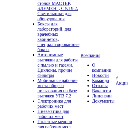
столов МАСТЕР,
ЭЛЕМЕНТ, СУЛ 9.2.
Светильники для
оборудования
Боксы для
лабораторий, для
врачебных
кабинетов,
специализированные
боксы
Автономные
Компания
вытяжки для работы
с пылью и газами.
О
Циклоны, прочие
компании
фильтры
Новости
Мобильные рабочие
Команда
Акци
места общего
Отзывы
пользования на базе
Вакансии
вытяжек УПЗ 7.2
Лицензии
Электроника для
Документы
рабочих мест
Пневматика для
рабочих мест
Полезные мелочи
для рабочих мест