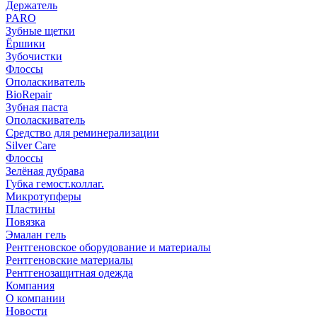
Держатель
PARO
Зубные щетки
Ёршики
Зубочистки
Флоссы
Ополаскиватель
BioRepair
Зубная паста
Ополаскиватель
Средство для реминерализации
Silver Care
Флоссы
Зелёная дубрава
Губка гемост.коллаг.
Микротупферы
Пластины
Повязка
Эмалан гель
Рентгеновское оборудование и материалы
Рентгеновские материалы
Рентгенозащитная одежда
Компания
О компании
Новости