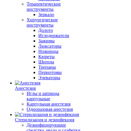
Терапевтические
инструменты
Зеркало
Хирургические
инструменты
Долото
Иглодержатели
Зажимы
Люксаторы
Ножницы
Кюреты
Шипцы
Трепаны
Периотомы
Элеваторы
Анестезия
Иглы и шприцы
карпульные
Карпульная анестезия
Одноразовая анестезия
Стерилизация и дезинфекция
Дезинфицирующие
средства, мыло и салфетки