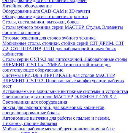
Оборудование для изготовления моделей
Литейное оборудование
Оборудование для CAD-CAM и 3D-печати
Оборудование для изготовления протезов
Cтолы, светильники, вытяжки, боксы
Столы зубного техника серии МАСТЕР. Стулья. Элементы
системы хранения
Готовые решения для столов зубного техника
Мобильные столы, столики, стойки серий СЗТ ДРИМ, СЗТ
7.2, СУЛ ШТАТИВ, СПП для лабораторий и врачебных
кабинетов
Столы серии СУЛ 9.3 для гипсовочной. Лабораторные столы
ЭЛЕМЕНТ, СУЛ 1.х ТУМБА. Гипсоотстойники и др.
сопутствующее оборудование
Системы БРИДЖ и ВЕРТИКАЛЬ для столов МАСТЕР,
ЭЛЕМЕНТ, СУЛ 9.2. Произвольные конфигурации рабочих
мест
Встраиваемые и мобильные вытяжные системы и устройства
Светильники для столов МАСТЕР, ЭЛЕМЕНТ, СУЛ 9.2.
Светильники для оборудования
Боксы для лабораторий, для врачебных кабинетов,
специализированные боксы
Автономные вытяжки для работы с пылью и газами.
Циклоны, прочие фильтры
Мобильные рабочие места общего пользования на базе