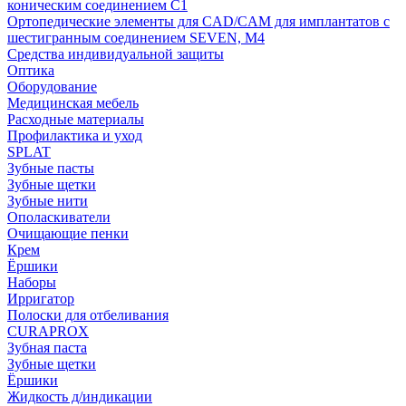
коническим соединением С1
Ортопедические элементы для CAD/CAM для имплантатов с
шестигранным соединением SEVEN, М4
Средства индивидуальной защиты
Оптика
Оборудование
Медицинская мебель
Расходные материалы
Профилактика и уход
SPLAT
Зубные пасты
Зубные щетки
Зубные нити
Ополаскиватели
Очищающие пенки
Крем
Ёршики
Наборы
Ирригатор
Полоски для отбеливания
CURAPROX
Зубная паста
Зубные щетки
Ёршики
Жидкость д/индикации