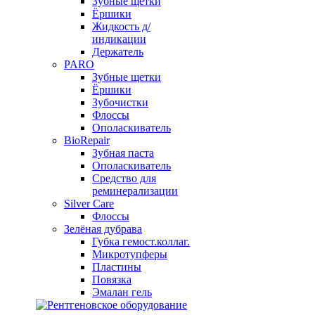
Зубные щетки
Ёршики
Жидкость д/
индикации
Держатель
PARO
Зубные щетки
Ёршики
Зубочистки
Флоссы
Ополаскиватель
BioRepair
Зубная паста
Ополаскиватель
Средство для
реминерализации
Silver Care
Флоссы
Зелёная дубрава
Губка гемост.коллаг.
Микротупферы
Пластины
Повязка
Эмалан гель