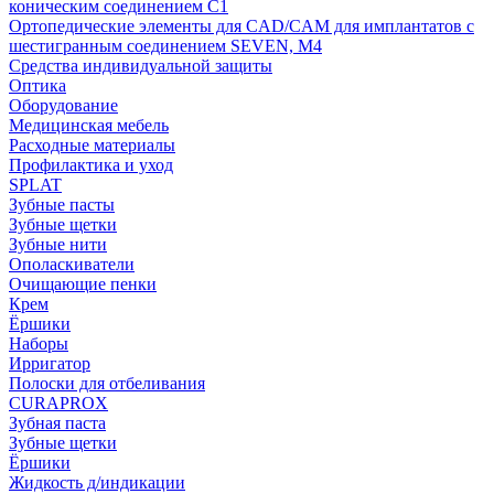
коническим соединением С1
Ортопедические элементы для CAD/CAM для имплантатов с
шестигранным соединением SEVEN, М4
Средства индивидуальной защиты
Оптика
Оборудование
Медицинская мебель
Расходные материалы
Профилактика и уход
SPLAT
Зубные пасты
Зубные щетки
Зубные нити
Ополаскиватели
Очищающие пенки
Крем
Ёршики
Наборы
Ирригатор
Полоски для отбеливания
CURAPROX
Зубная паста
Зубные щетки
Ёршики
Жидкость д/индикации