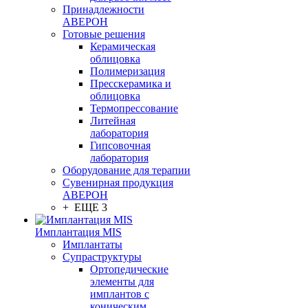
Принадлежности
АВЕРОН
Готовые решения
Керамическая
облицовка
Полимеризация
Пресскерамика и
облицовка
Термопрессование
Литейная
лаборатория
Гипсовочная
лаборатория
Оборудование для терапии
Сувенирная продукция
АВЕРОН
+ ЕЩЕ 3
Имплантация MIS
Имплантаты
Супраструктуры
Ортопедические
элементы для
имплантов с
коническим