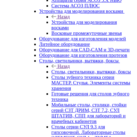
Аппараты серии АСОЗ 5.Х НЬЮ
Система АСОЗ ПЛЮС
Устройства для моделирования восками
Назад
Устройства для моделирования
восками
Восковые промежуточные звенья
Оборудование для изготовления моделей
Литейное оборудование
Оборудование для CAD-CAM и 3D-печати
Оборудование для изготовления протезов
Cтолы, светильники, вытяжки, боксы
Назад
Cтолы, светильники, вытяжки, боксы
Столы зубного техника серии
МАСТЕР. Стулья. Элементы системы
хранения
Готовые решения для столов зубного
техника
Мобильные столы, столики, стойки
серий СЗТ ДРИМ, СЗТ 7.2, СУЛ
ШТАТИВ, СПП для лабораторий и
врачебных кабинетов
Столы серии СУЛ 9.3 для
гипсовочной. Лабораторные столы