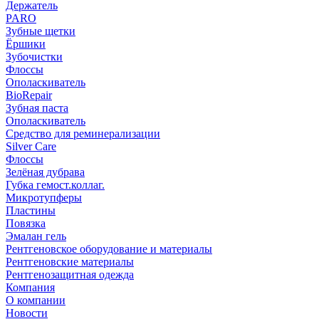
Держатель
PARO
Зубные щетки
Ёршики
Зубочистки
Флоссы
Ополаскиватель
BioRepair
Зубная паста
Ополаскиватель
Средство для реминерализации
Silver Care
Флоссы
Зелёная дубрава
Губка гемост.коллаг.
Микротупферы
Пластины
Повязка
Эмалан гель
Рентгеновское оборудование и материалы
Рентгеновские материалы
Рентгенозащитная одежда
Компания
О компании
Новости