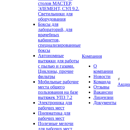
столов МАСТЕР,
ЭЛЕМЕНТ, СУЛ 9.2.
Светильники для
оборудования
Боксы для
лабораторий, для
врачебных
кабинетов,
специализированные
боксы
Автономные
Компания
вытяжки для работы
с пылью и газами.
О
Циклоны, прочие
компании
фильтры
Новости
Мобильные рабочие
Команда
Акци
места общего
Отзывы
пользования на базе
Вакансии
вытяжек УПЗ 7.2
Лицензии
Электроника для
Документы
рабочих мест
Пневматика для
рабочих мест
Полезные мелочи
для рабочих мест