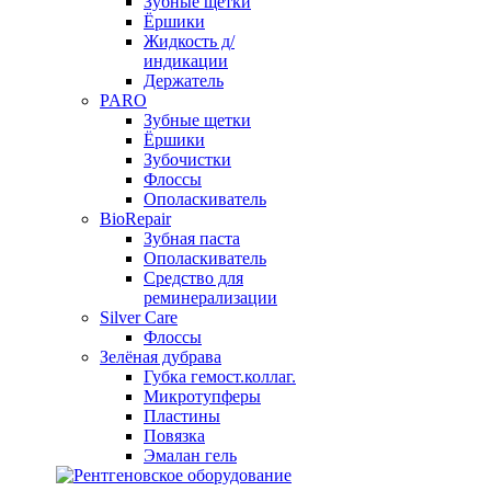
Зубные щетки
Ёршики
Жидкость д/
индикации
Держатель
PARO
Зубные щетки
Ёршики
Зубочистки
Флоссы
Ополаскиватель
BioRepair
Зубная паста
Ополаскиватель
Средство для
реминерализации
Silver Care
Флоссы
Зелёная дубрава
Губка гемост.коллаг.
Микротупферы
Пластины
Повязка
Эмалан гель