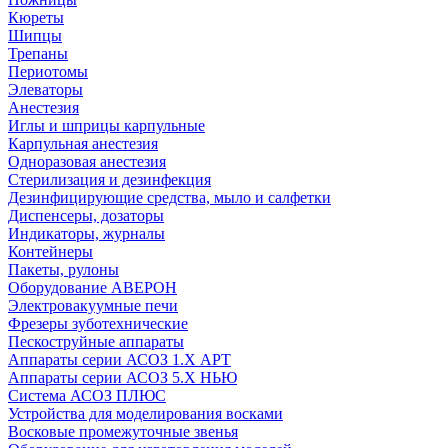
Кюреты
Шипцы
Трепаны
Периотомы
Элеваторы
Анестезия
Иглы и шприцы карпульные
Карпульная анестезия
Одноразовая анестезия
Стерилизация и дезинфекция
Дезинфицирующие средства, мыло и салфетки
Диспенсеры, дозаторы
Индикаторы, журналы
Контейнеры
Пакеты, рулоны
Оборудование АВЕРОН
Электровакуумные печи
Фрезеры зуботехнические
Пескоструйные аппараты
Аппараты серии АСОЗ 1.Х АРТ
Аппараты серии АСОЗ 5.Х НЬЮ
Система АСОЗ ПЛЮС
Устройства для моделирования восками
Восковые промежуточные звенья