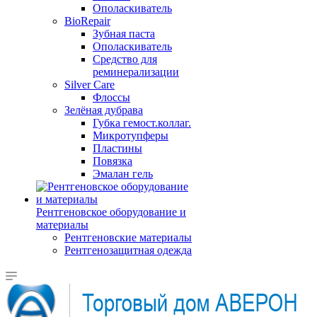
Ополаскиватель
BioRepair
Зубная паста
Ополаскиватель
Средство для
реминерализации
Silver Care
Флоссы
Зелёная дубрава
Губка гемост.коллаг.
Микротупферы
Пластины
Повязка
Эмалан гель
Рентгеновское оборудование и
материалы
Рентгеновские материалы
Рентгенозащитная одежда