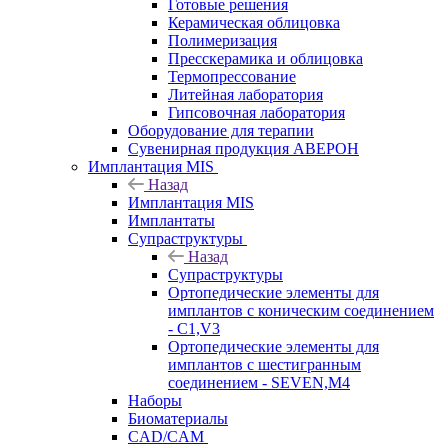
Готовые решения
Керамическая облицовка
Полимеризация
Пресскерамика и облицовка
Термопрессование
Литейная лаборатория
Гипсовочная лаборатория
Оборудование для терапии
Сувенирная продукция АВЕРОН
Имплантация MIS
Назад
Имплантация MIS
Имплантаты
Супраструктуры
Назад
Супраструктуры
Ортопедические элементы для
имплантов с коническим соединением
- C1,V3
Ортопедические элементы для
имплантов с шестигранным
соединением - SEVEN,M4
Наборы
Биоматериалы
CAD/CAM