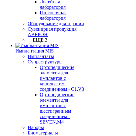
Литейная
лаборатория
Гипсовочная
лаборатория
Оборудование для терапии
Сувенирная продукция
АВЕРОН
+ ЕЩЕ 3
Имплантация MIS
Имплантаты
Супраструктуры
Ортопедические
элементы для
имплантов с
коническим
соединением - C1,V3
Ортопедические
элементы для
имплантов с
шестигранным
соединением -
SEVEN,M4
Наборы
Биоматериалы