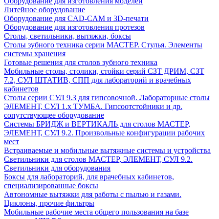
Оборудование для изготовления моделей
Литейное оборудование
Оборудование для CAD-CAM и 3D-печати
Оборудование для изготовления протезов
Cтолы, светильники, вытяжки, боксы
Столы зубного техника серии МАСТЕР. Стулья. Элементы
системы хранения
Готовые решения для столов зубного техника
Мобильные столы, столики, стойки серий СЗТ ДРИМ, СЗТ
7.2, СУЛ ШТАТИВ, СПП для лабораторий и врачебных
кабинетов
Столы серии СУЛ 9.3 для гипсовочной. Лабораторные столы
ЭЛЕМЕНТ, СУЛ 1.х ТУМБА. Гипсоотстойники и др.
сопутствующее оборудование
Системы БРИДЖ и ВЕРТИКАЛЬ для столов МАСТЕР,
ЭЛЕМЕНТ, СУЛ 9.2. Произвольные конфигурации рабочих
мест
Встраиваемые и мобильные вытяжные системы и устройства
Светильники для столов МАСТЕР, ЭЛЕМЕНТ, СУЛ 9.2.
Светильники для оборудования
Боксы для лабораторий, для врачебных кабинетов,
специализированные боксы
Автономные вытяжки для работы с пылью и газами.
Циклоны, прочие фильтры
Мобильные рабочие места общего пользования на базе