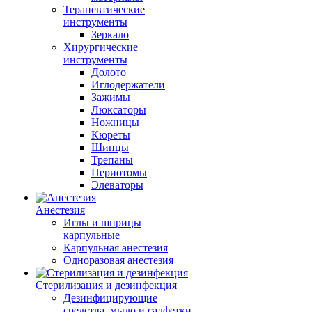
Терапевтические
инструменты
Зеркало
Хирургические
инструменты
Долото
Иглодержатели
Зажимы
Люксаторы
Ножницы
Кюреты
Шипцы
Трепаны
Периотомы
Элеваторы
Анестезия
Иглы и шприцы
карпульные
Карпульная анестезия
Одноразовая анестезия
Стерилизация и дезинфекция
Дезинфицирующие
средства, мыло и салфетки