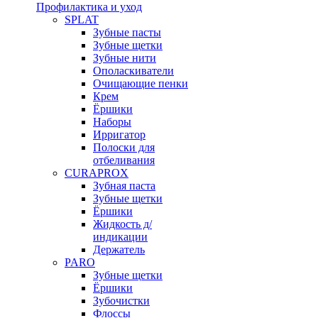
Профилактика и уход
SPLAT
Зубные пасты
Зубные щетки
Зубные нити
Ополаскиватели
Очищающие пенки
Крем
Ёршики
Наборы
Ирригатор
Полоски для
отбеливания
CURAPROX
Зубная паста
Зубные щетки
Ёршики
Жидкость д/
индикации
Держатель
PARO
Зубные щетки
Ёршики
Зубочистки
Флоссы