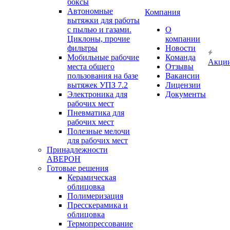
боксы
Автономные
Компания
вытяжки для работы
с пылью и газами.
О
Циклоны, прочие
компании
фильтры
Новости
Мобильные рабочие
Команда
Акци
места общего
Отзывы
пользования на базе
Вакансии
вытяжек УПЗ 7.2
Лицензии
Электроника для
Документы
рабочих мест
Пневматика для
рабочих мест
Полезные мелочи
для рабочих мест
Принадлежности
АВЕРОН
Готовые решения
Керамическая
облицовка
Полимеризация
Пресскерамика и
облицовка
Термопрессование