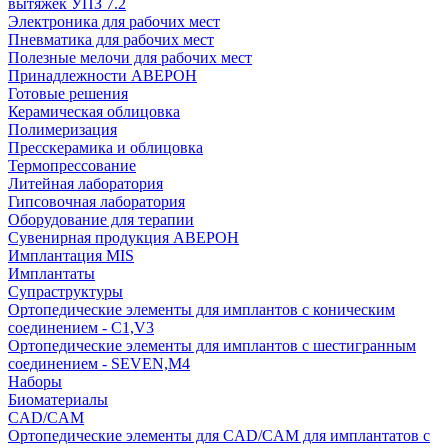
вытяжек УПЗ 7.2
Электроника для рабочих мест
Пневматика для рабочих мест
Полезные мелочи для рабочих мест
Принадлежности АВЕРОН
Готовые решения
Керамическая облицовка
Полимеризация
Пресскерамика и облицовка
Термопрессование
Литейная лаборатория
Гипсовочная лаборатория
Оборудование для терапии
Сувенирная продукция АВЕРОН
Имплантация MIS
Имплантаты
Супраструктуры
Ортопедические элементы для имплантов с коническим
соединением - C1,V3
Ортопедические элементы для имплантов с шестигранным
соединением - SEVEN,M4
Наборы
Биоматериалы
CAD/CAM
Ортопедические элементы для CAD/CAM для имплантатов с