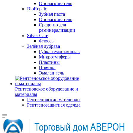
Ополаскиватель
BioRepair
Зубная паста
Ополаскиватель
Средство для
реминерализации
Silver Care
Флоссы
Зелёная дубрава
Губка гемост.коллаг.
Микротупферы
Пластины
Повязка
Эмалан гель
Рентгеновское оборудование и
материалы
Рентгеновские материалы
Рентгенозащитная одежда