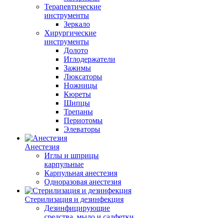
Терапевтические
инструменты
Зеркало
Хирургические
инструменты
Долото
Иглодержатели
Зажимы
Люксаторы
Ножницы
Кюреты
Шипцы
Трепаны
Периотомы
Элеваторы
Анестезия
Иглы и шприцы
карпульные
Карпульная анестезия
Одноразовая анестезия
Стерилизация и дезинфекция
Дезинфицирующие
средства, мыло и салфетки