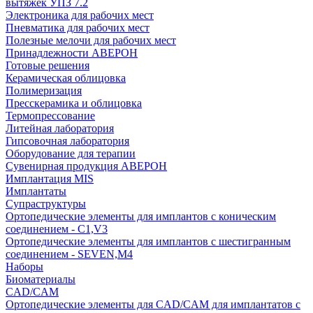
вытяжек УПЗ 7.2
Электроника для рабочих мест
Пневматика для рабочих мест
Полезные мелочи для рабочих мест
Принадлежности АВЕРОН
Готовые решения
Керамическая облицовка
Полимеризация
Пресскерамика и облицовка
Термопрессование
Литейная лаборатория
Гипсовочная лаборатория
Оборудование для терапии
Сувенирная продукция АВЕРОН
Имплантация MIS
Имплантаты
Супраструктуры
Ортопедические элементы для имплантов с коническим
соединением - C1,V3
Ортопедические элементы для имплантов с шестигранным
соединением - SEVEN,M4
Наборы
Биоматериалы
CAD/CAM
Ортопедические элементы для CAD/CAM для имплантатов с