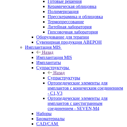
Готовые решения
Керамическая облицовка
Полимеризация
Пресскерамика и облицовка
Термопрессование
Литейная лаборатория
Гипсовочная лаборатория
Оборудование для терапии
Сувенирная продукция АВЕРОН
Имплантация MIS
Назад
Имплантация MIS
Имплантаты
Супраструктуры
Назад
Супраструктуры
Ортопедические элементы для
имплантов с коническим соединением
- C1,V3
Ортопедические элементы для
имплантов с шестигранным
соединением - SEVEN,M4
Наборы
Биоматериалы
CAD/CAM