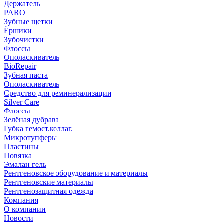
Держатель
PARO
Зубные щетки
Ёршики
Зубочистки
Флоссы
Ополаскиватель
BioRepair
Зубная паста
Ополаскиватель
Средство для реминерализации
Silver Care
Флоссы
Зелёная дубрава
Губка гемост.коллаг.
Микротупферы
Пластины
Повязка
Эмалан гель
Рентгеновское оборудование и материалы
Рентгеновские материалы
Рентгенозащитная одежда
Компания
О компании
Новости