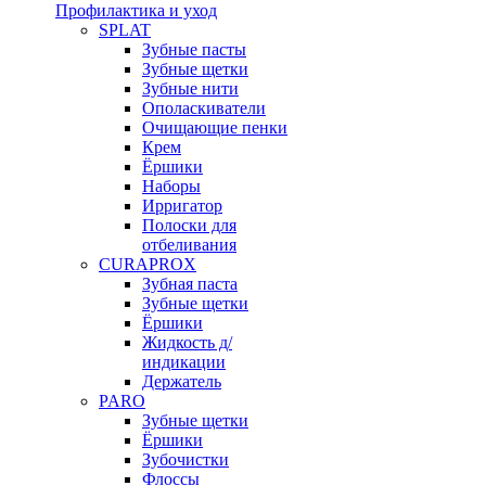
Профилактика и уход
SPLAT
Зубные пасты
Зубные щетки
Зубные нити
Ополаскиватели
Очищающие пенки
Крем
Ёршики
Наборы
Ирригатор
Полоски для
отбеливания
CURAPROX
Зубная паста
Зубные щетки
Ёршики
Жидкость д/
индикации
Держатель
PARO
Зубные щетки
Ёршики
Зубочистки
Флоссы