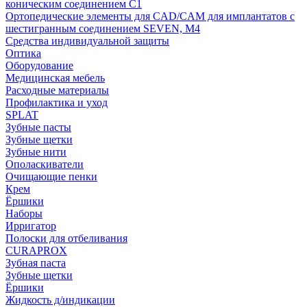
коническим соединением С1
Ортопедические элементы для CAD/CAM для имплантатов с
шестигранным соединением SEVEN, М4
Средства индивидуальной защиты
Оптика
Оборудование
Медицинская мебель
Расходные материалы
Профилактика и уход
SPLAT
Зубные пасты
Зубные щетки
Зубные нити
Ополаскиватели
Очищающие пенки
Крем
Ёршики
Наборы
Ирригатор
Полоски для отбеливания
CURAPROX
Зубная паста
Зубные щетки
Ёршики
Жидкость д/индикации