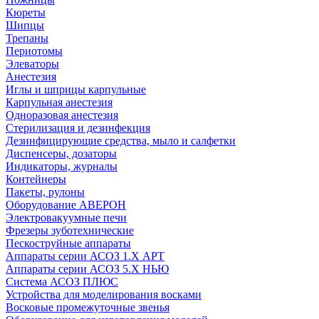
Кюреты
Шипцы
Трепаны
Периотомы
Элеваторы
Анестезия
Иглы и шприцы карпульные
Карпульная анестезия
Одноразовая анестезия
Стерилизация и дезинфекция
Дезинфицирующие средства, мыло и салфетки
Диспенсеры, дозаторы
Индикаторы, журналы
Контейнеры
Пакеты, рулоны
Оборудование АВЕРОН
Электровакуумные печи
Фрезеры зуботехнические
Пескоструйные аппараты
Аппараты серии АСОЗ 1.Х АРТ
Аппараты серии АСОЗ 5.Х НЬЮ
Система АСОЗ ПЛЮС
Устройства для моделирования восками
Восковые промежуточные звенья