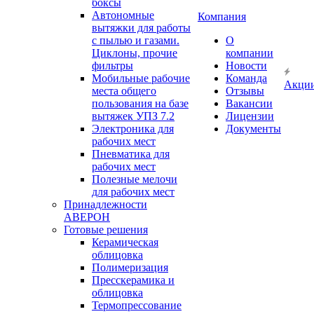
боксы
Автономные
Компания
вытяжки для работы
с пылью и газами.
О
Циклоны, прочие
компании
фильтры
Новости
Мобильные рабочие
Команда
Акци
места общего
Отзывы
пользования на базе
Вакансии
вытяжек УПЗ 7.2
Лицензии
Электроника для
Документы
рабочих мест
Пневматика для
рабочих мест
Полезные мелочи
для рабочих мест
Принадлежности
АВЕРОН
Готовые решения
Керамическая
облицовка
Полимеризация
Пресскерамика и
облицовка
Термопрессование