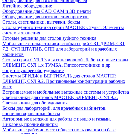
Оборудование для изготовления моделей
Литейное оборудование
Оборудование для CAD-CAM и 3D-печати
Оборудование для изготовления протезов
Cтолы, светильники, вытяжки, боксы
Столы зубного техника серии МАСТЕР. Стулья. Элементы
системы хранения
Готовые решения для столов зубного техника
Мобильные столы, столики, стойки серий СЗТ ДРИМ, СЗТ
7.2, СУЛ ШТАТИВ, СПП для лабораторий и врачебных
кабинетов
Столы серии СУЛ 9.3 для гипсовочной. Лабораторные столы
ЭЛЕМЕНТ, СУЛ 1.х ТУМБА. Гипсоотстойники и др.
сопутствующее оборудование
Системы БРИДЖ и ВЕРТИКАЛЬ для столов МАСТЕР,
ЭЛЕМЕНТ, СУЛ 9.2. Произвольные конфигурации рабочих
мест
Встраиваемые и мобильные вытяжные системы и устройства
Светильники для столов МАСТЕР, ЭЛЕМЕНТ, СУЛ 9.2.
Светильники для оборудования
Боксы для лабораторий, для врачебных кабинетов,
специализированные боксы
Автономные вытяжки для работы с пылью и газами.
Циклоны, прочие фильтры
Мобильные рабочие места общего пользования на базе