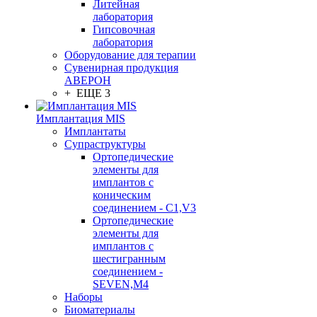
Литейная
лаборатория
Гипсовочная
лаборатория
Оборудование для терапии
Сувенирная продукция
АВЕРОН
+ ЕЩЕ 3
Имплантация MIS
Имплантаты
Супраструктуры
Ортопедические
элементы для
имплантов с
коническим
соединением - C1,V3
Ортопедические
элементы для
имплантов с
шестигранным
соединением -
SEVEN,M4
Наборы
Биоматериалы