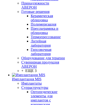
Принадлежности
АВЕРОН
Готовые решения
Керамическая
облицовка
Полимеризация
Пресскерамика и
облицовка
Термопрессование
Литейная
лаборатория
Гипсовочная
лаборатория
Оборудование для терапии
Сувенирная продукция
АВЕРОН
+ ЕЩЕ 3
Имплантация MIS
Имплантаты
Супраструктуры
Ортопедические
элементы для
имплантов с
коническим