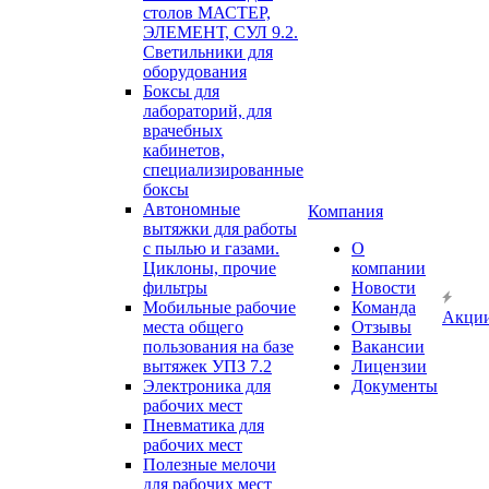
столов МАСТЕР,
ЭЛЕМЕНТ, СУЛ 9.2.
Светильники для
оборудования
Боксы для
лабораторий, для
врачебных
кабинетов,
специализированные
боксы
Автономные
Компания
вытяжки для работы
с пылью и газами.
О
Циклоны, прочие
компании
фильтры
Новости
Мобильные рабочие
Команда
Акци
места общего
Отзывы
пользования на базе
Вакансии
вытяжек УПЗ 7.2
Лицензии
Электроника для
Документы
рабочих мест
Пневматика для
рабочих мест
Полезные мелочи
для рабочих мест