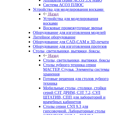
Аппараты серии АСОЗ 5.Х НЬЮ
Система АСОЗ ПЛЮС
Устройства для моделирования восками
Назад
Устройства для моделирования
восками
Восковые промежуточные звенья
Оборудование для изготовления моделей
Литейное оборудование
Оборудование для CAD-CAM и 3D-печати
Оборудование для изготовления протезов
Cтолы, светильники, вытяжки, боксы
Назад
Cтолы, светильники, вытяжки, боксы
Столы зубного техника серии
МАСТЕР. Стулья. Элементы системы
хранения
Готовые решения для столов зубного
техника
Мобильные столы, столики, стойки
серий СЗТ ДРИМ, СЗТ 7.2, СУЛ
ШТАТИВ, СПП для лабораторий и
врачебных кабинетов
Столы серии СУЛ 9.3 для
гипсовочной. Лабораторные столы