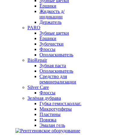
Зубные щетки
Ёршики
Жидкость д/
индикации
Держатель
PARO
Зубные щетки
Ёршики
Зубочистки
Флоссы
Ополаскиватель
BioRepair
Зубная паста
Ополаскиватель
Средство для
реминерализации
Silver Care
Флоссы
Зелёная дубрава
Губка гемост.коллаг.
Микротупферы
Пластины
Повязка
Эмалан гель