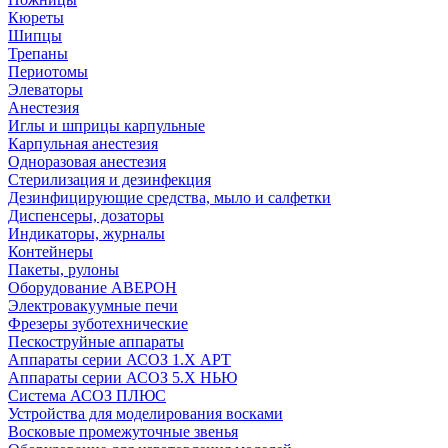
Кюреты
Шипцы
Трепаны
Периотомы
Элеваторы
Анестезия
Иглы и шприцы карпульные
Карпульная анестезия
Одноразовая анестезия
Стерилизация и дезинфекция
Дезинфицирующие средства, мыло и салфетки
Диспенсеры, дозаторы
Индикаторы, журналы
Контейнеры
Пакеты, рулоны
Оборудование АВЕРОН
Электровакуумные печи
Фрезеры зуботехнические
Пескоструйные аппараты
Аппараты серии АСОЗ 1.Х АРТ
Аппараты серии АСОЗ 5.Х НЬЮ
Система АСОЗ ПЛЮС
Устройства для моделирования восками
Восковые промежуточные звенья