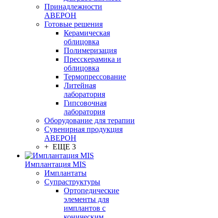
Принадлежности
АВЕРОН
Готовые решения
Керамическая
облицовка
Полимеризация
Пресскерамика и
облицовка
Термопрессование
Литейная
лаборатория
Гипсовочная
лаборатория
Оборудование для терапии
Сувенирная продукция
АВЕРОН
+ ЕЩЕ 3
Имплантация MIS
Имплантаты
Супраструктуры
Ортопедические
элементы для
имплантов с
коническим