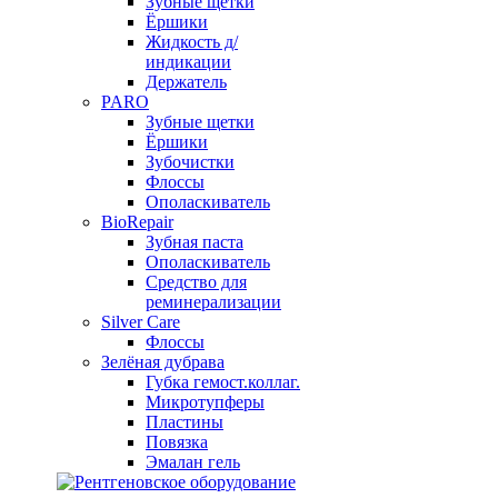
Зубные щетки
Ёршики
Жидкость д/
индикации
Держатель
PARO
Зубные щетки
Ёршики
Зубочистки
Флоссы
Ополаскиватель
BioRepair
Зубная паста
Ополаскиватель
Средство для
реминерализации
Silver Care
Флоссы
Зелёная дубрава
Губка гемост.коллаг.
Микротупферы
Пластины
Повязка
Эмалан гель