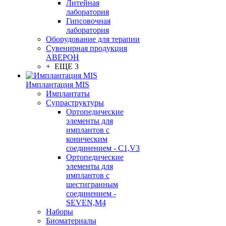
Литейная
лаборатория
Гипсовочная
лаборатория
Оборудование для терапии
Сувенирная продукция
АВЕРОН
+ ЕЩЕ 3
Имплантация MIS
Имплантаты
Супраструктуры
Ортопедические
элементы для
имплантов с
коническим
соединением - C1,V3
Ортопедические
элементы для
имплантов с
шестигранным
соединением -
SEVEN,M4
Наборы
Биоматериалы