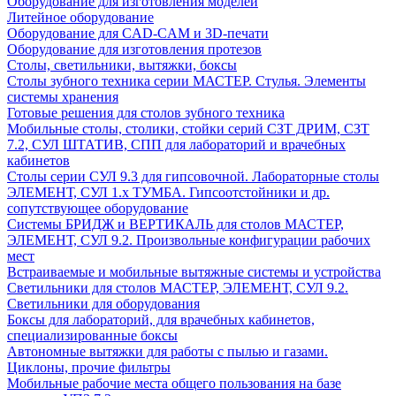
Оборудование для изготовления моделей
Литейное оборудование
Оборудование для CAD-CAM и 3D-печати
Оборудование для изготовления протезов
Cтолы, светильники, вытяжки, боксы
Столы зубного техника серии МАСТЕР. Стулья. Элементы
системы хранения
Готовые решения для столов зубного техника
Мобильные столы, столики, стойки серий СЗТ ДРИМ, СЗТ
7.2, СУЛ ШТАТИВ, СПП для лабораторий и врачебных
кабинетов
Столы серии СУЛ 9.3 для гипсовочной. Лабораторные столы
ЭЛЕМЕНТ, СУЛ 1.х ТУМБА. Гипсоотстойники и др.
сопутствующее оборудование
Системы БРИДЖ и ВЕРТИКАЛЬ для столов МАСТЕР,
ЭЛЕМЕНТ, СУЛ 9.2. Произвольные конфигурации рабочих
мест
Встраиваемые и мобильные вытяжные системы и устройства
Светильники для столов МАСТЕР, ЭЛЕМЕНТ, СУЛ 9.2.
Светильники для оборудования
Боксы для лабораторий, для врачебных кабинетов,
специализированные боксы
Автономные вытяжки для работы с пылью и газами.
Циклоны, прочие фильтры
Мобильные рабочие места общего пользования на базе