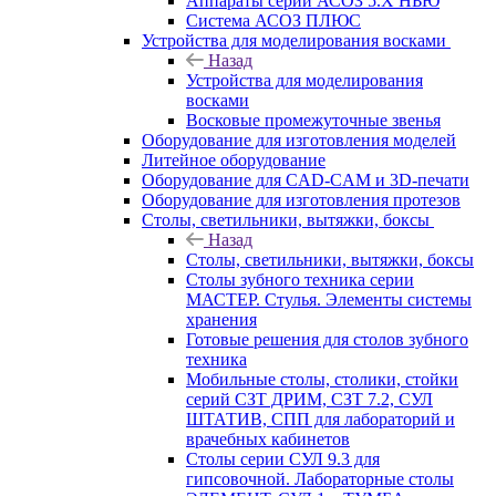
Аппараты серии АСОЗ 5.Х НЬЮ
Система АСОЗ ПЛЮС
Устройства для моделирования восками
Назад
Устройства для моделирования
восками
Восковые промежуточные звенья
Оборудование для изготовления моделей
Литейное оборудование
Оборудование для CAD-CAM и 3D-печати
Оборудование для изготовления протезов
Cтолы, светильники, вытяжки, боксы
Назад
Cтолы, светильники, вытяжки, боксы
Столы зубного техника серии
МАСТЕР. Стулья. Элементы системы
хранения
Готовые решения для столов зубного
техника
Мобильные столы, столики, стойки
серий СЗТ ДРИМ, СЗТ 7.2, СУЛ
ШТАТИВ, СПП для лабораторий и
врачебных кабинетов
Столы серии СУЛ 9.3 для
гипсовочной. Лабораторные столы