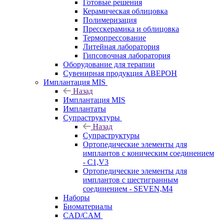
Готовые решения
Керамическая облицовка
Полимеризация
Пресскерамика и облицовка
Термопрессование
Литейная лаборатория
Гипсовочная лаборатория
Оборудование для терапии
Сувенирная продукция АВЕРОН
Имплантация MIS
Назад
Имплантация MIS
Имплантаты
Супраструктуры
Назад
Супраструктуры
Ортопедические элементы для
имплантов с коническим соединением
- C1,V3
Ортопедические элементы для
имплантов с шестигранным
соединением - SEVEN,M4
Наборы
Биоматериалы
CAD/CAM