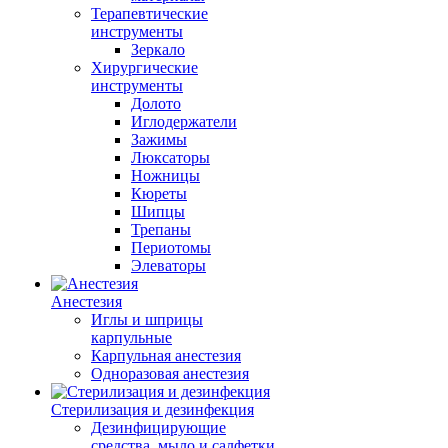
Терапевтические
инструменты
Зеркало
Хирургические
инструменты
Долото
Иглодержатели
Зажимы
Люксаторы
Ножницы
Кюреты
Шипцы
Трепаны
Периотомы
Элеваторы
Анестезия
Иглы и шприцы
карпульные
Карпульная анестезия
Одноразовая анестезия
Стерилизация и дезинфекция
Дезинфицирующие
средства, мыло и салфетки