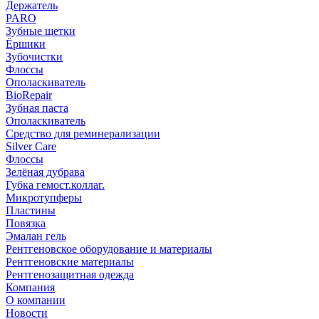
Держатель
PARO
Зубные щетки
Ёршики
Зубочистки
Флоссы
Ополаскиватель
BioRepair
Зубная паста
Ополаскиватель
Средство для реминерализации
Silver Care
Флоссы
Зелёная дубрава
Губка гемост.коллаг.
Микротупферы
Пластины
Повязка
Эмалан гель
Рентгеновское оборудование и материалы
Рентгеновские материалы
Рентгенозащитная одежда
Компания
О компании
Новости