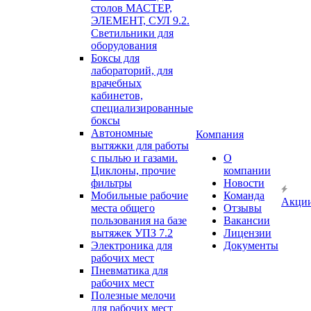
столов МАСТЕР,
ЭЛЕМЕНТ, СУЛ 9.2.
Светильники для
оборудования
Боксы для
лабораторий, для
врачебных
кабинетов,
специализированные
боксы
Автономные
Компания
вытяжки для работы
с пылью и газами.
О
Циклоны, прочие
компании
фильтры
Новости
Мобильные рабочие
Команда
Акци
места общего
Отзывы
пользования на базе
Вакансии
вытяжек УПЗ 7.2
Лицензии
Электроника для
Документы
рабочих мест
Пневматика для
рабочих мест
Полезные мелочи
для рабочих мест