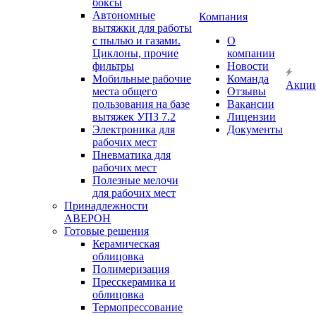
боксы
Автономные
Компания
вытяжки для работы
с пылью и газами.
О
Циклоны, прочие
компании
фильтры
Новости
Мобильные рабочие
Команда
Акци
места общего
Отзывы
пользования на базе
Вакансии
вытяжек УПЗ 7.2
Лицензии
Электроника для
Документы
рабочих мест
Пневматика для
рабочих мест
Полезные мелочи
для рабочих мест
Принадлежности
АВЕРОН
Готовые решения
Керамическая
облицовка
Полимеризация
Пресскерамика и
облицовка
Термопрессование