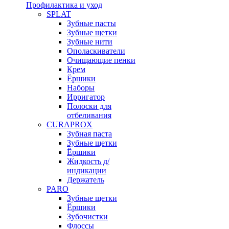
Профилактика и уход
SPLAT
Зубные пасты
Зубные щетки
Зубные нити
Ополаскиватели
Очищающие пенки
Крем
Ёршики
Наборы
Ирригатор
Полоски для
отбеливания
CURAPROX
Зубная паста
Зубные щетки
Ёршики
Жидкость д/
индикации
Держатель
PARO
Зубные щетки
Ёршики
Зубочистки
Флоссы