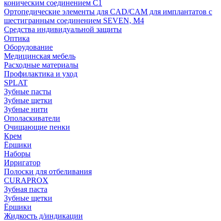
коническим соединением С1
Ортопедические элементы для CAD/CAM для имплантатов с
шестигранным соединением SEVEN, М4
Средства индивидуальной защиты
Оптика
Оборудование
Медицинская мебель
Расходные материалы
Профилактика и уход
SPLAT
Зубные пасты
Зубные щетки
Зубные нити
Ополаскиватели
Очищающие пенки
Крем
Ёршики
Наборы
Ирригатор
Полоски для отбеливания
CURAPROX
Зубная паста
Зубные щетки
Ёршики
Жидкость д/индикации