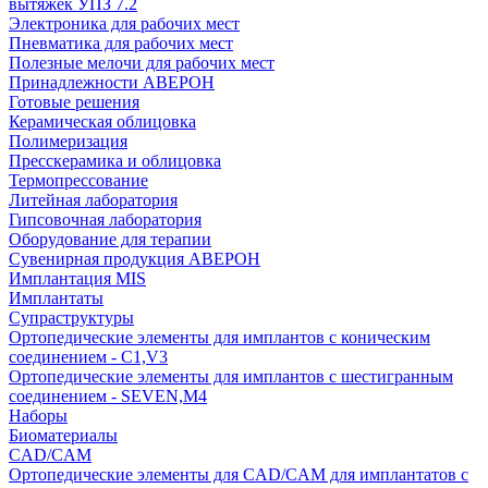
вытяжек УПЗ 7.2
Электроника для рабочих мест
Пневматика для рабочих мест
Полезные мелочи для рабочих мест
Принадлежности АВЕРОН
Готовые решения
Керамическая облицовка
Полимеризация
Пресскерамика и облицовка
Термопрессование
Литейная лаборатория
Гипсовочная лаборатория
Оборудование для терапии
Сувенирная продукция АВЕРОН
Имплантация MIS
Имплантаты
Супраструктуры
Ортопедические элементы для имплантов с коническим
соединением - C1,V3
Ортопедические элементы для имплантов с шестигранным
соединением - SEVEN,M4
Наборы
Биоматериалы
CAD/CAM
Ортопедические элементы для CAD/CAM для имплантатов с