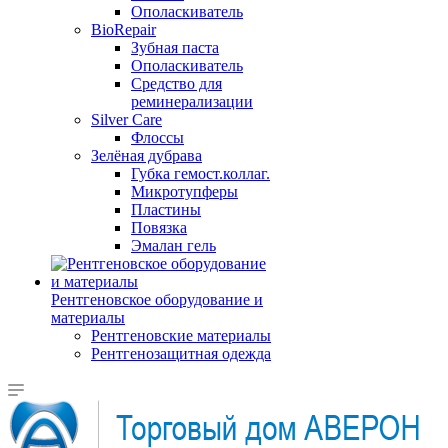
Ополаскиватель
BioRepair
Зубная паста
Ополаскиватель
Средство для
реминерализации
Silver Care
Флоссы
Зелёная дубрава
Губка гемост.коллаг.
Микротупферы
Пластины
Повязка
Эмалан гель
Рентгеновское оборудование и
материалы
Рентгеновские материалы
Рентгенозащитная одежда