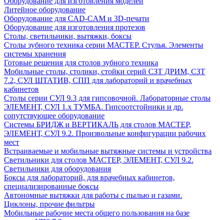
Оборудование для изготовления моделей
Литейное оборудование
Оборудование для CAD-CAM и 3D-печати
Оборудование для изготовления протезов
Cтолы, светильники, вытяжки, боксы
Столы зубного техника серии МАСТЕР. Стулья. Элементы
системы хранения
Готовые решения для столов зубного техника
Мобильные столы, столики, стойки серий СЗТ ДРИМ, СЗТ
7.2, СУЛ ШТАТИВ, СПП для лабораторий и врачебных
кабинетов
Столы серии СУЛ 9.3 для гипсовочной. Лабораторные столы
ЭЛЕМЕНТ, СУЛ 1.х ТУМБА. Гипсоотстойники и др.
сопутствующее оборудование
Системы БРИДЖ и ВЕРТИКАЛЬ для столов МАСТЕР,
ЭЛЕМЕНТ, СУЛ 9.2. Произвольные конфигурации рабочих
мест
Встраиваемые и мобильные вытяжные системы и устройства
Светильники для столов МАСТЕР, ЭЛЕМЕНТ, СУЛ 9.2.
Светильники для оборудования
Боксы для лабораторий, для врачебных кабинетов,
специализированные боксы
Автономные вытяжки для работы с пылью и газами.
Циклоны, прочие фильтры
Мобильные рабочие места общего пользования на базе