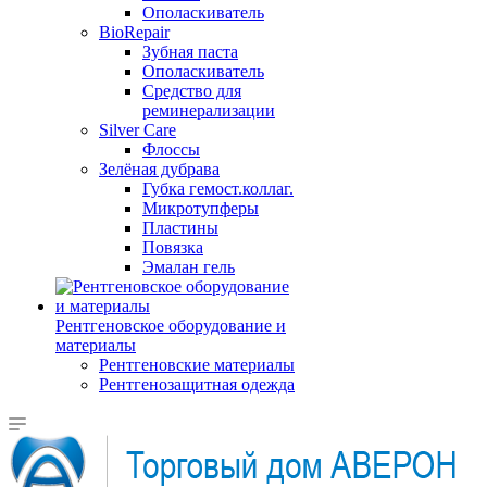
Ополаскиватель
BioRepair
Зубная паста
Ополаскиватель
Средство для
реминерализации
Silver Care
Флоссы
Зелёная дубрава
Губка гемост.коллаг.
Микротупферы
Пластины
Повязка
Эмалан гель
Рентгеновское оборудование и
материалы
Рентгеновские материалы
Рентгенозащитная одежда