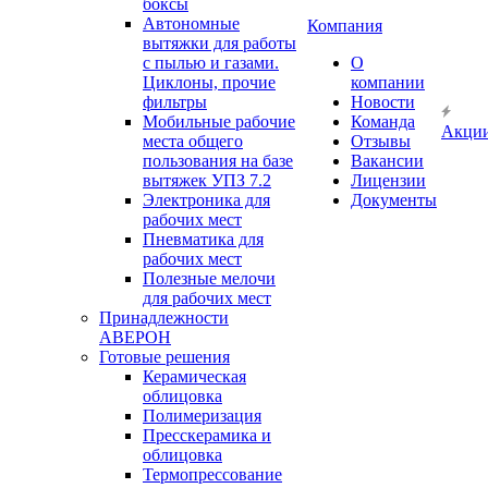
боксы
Автономные
Компания
вытяжки для работы
с пылью и газами.
О
Циклоны, прочие
компании
фильтры
Новости
Мобильные рабочие
Команда
Акци
места общего
Отзывы
пользования на базе
Вакансии
вытяжек УПЗ 7.2
Лицензии
Электроника для
Документы
рабочих мест
Пневматика для
рабочих мест
Полезные мелочи
для рабочих мест
Принадлежности
АВЕРОН
Готовые решения
Керамическая
облицовка
Полимеризация
Пресскерамика и
облицовка
Термопрессование