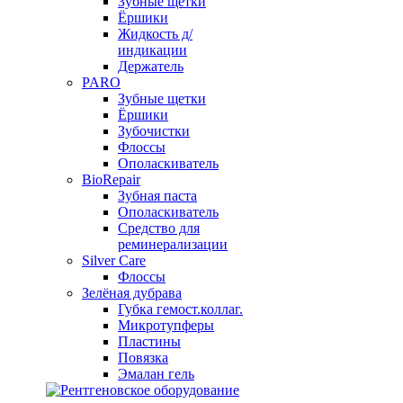
Зубные щетки
Ёршики
Жидкость д/
индикации
Держатель
PARO
Зубные щетки
Ёршики
Зубочистки
Флоссы
Ополаскиватель
BioRepair
Зубная паста
Ополаскиватель
Средство для
реминерализации
Silver Care
Флоссы
Зелёная дубрава
Губка гемост.коллаг.
Микротупферы
Пластины
Повязка
Эмалан гель