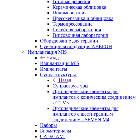
Готовые решения
Керамическая облицовка
Полимеризация
Пресскерамика и облицовка
Термопрессование
Литейная лаборатория
Гипсовочная лаборатория
Оборудование для терапии
Сувенирная продукция АВЕРОН
Имплантация MIS
Назад
Имплантация MIS
Имплантаты
Супраструктуры
Назад
Супраструктуры
Ортопедические элементы для
имплантов с коническим соединением
- C1,V3
Ортопедические элементы для
имплантов с шестигранным
соединением - SEVEN,M4
Наборы
Биоматериалы
CAD/CAM