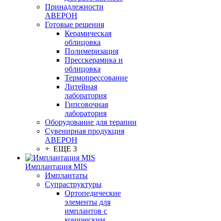
Принадлежности
АВЕРОН
Готовые решения
Керамическая
облицовка
Полимеризация
Пресскерамика и
облицовка
Термопрессование
Литейная
лаборатория
Гипсовочная
лаборатория
Оборудование для терапии
Сувенирная продукция
АВЕРОН
+ ЕЩЕ 3
Имплантация MIS
Имплантаты
Супраструктуры
Ортопедические
элементы для
имплантов с
коническим