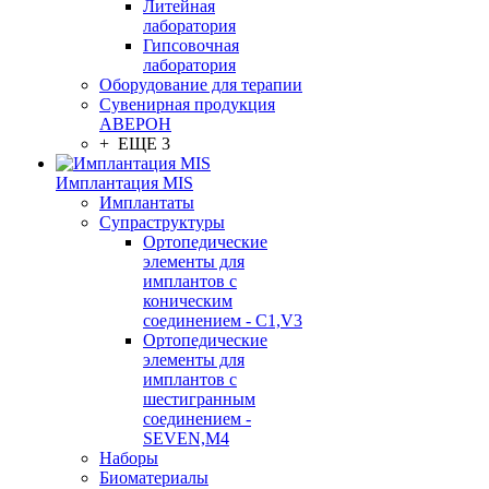
Литейная
лаборатория
Гипсовочная
лаборатория
Оборудование для терапии
Сувенирная продукция
АВЕРОН
+ ЕЩЕ 3
Имплантация MIS
Имплантаты
Супраструктуры
Ортопедические
элементы для
имплантов с
коническим
соединением - C1,V3
Ортопедические
элементы для
имплантов с
шестигранным
соединением -
SEVEN,M4
Наборы
Биоматериалы