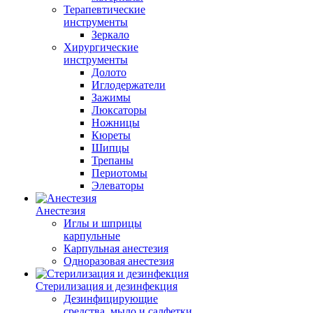
Терапевтические
инструменты
Зеркало
Хирургические
инструменты
Долото
Иглодержатели
Зажимы
Люксаторы
Ножницы
Кюреты
Шипцы
Трепаны
Периотомы
Элеваторы
Анестезия
Иглы и шприцы
карпульные
Карпульная анестезия
Одноразовая анестезия
Стерилизация и дезинфекция
Дезинфицирующие
средства, мыло и салфетки