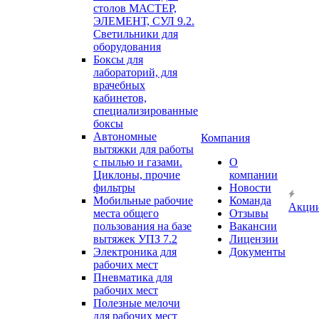
столов МАСТЕР,
ЭЛЕМЕНТ, СУЛ 9.2.
Светильники для
оборудования
Боксы для
лабораторий, для
врачебных
кабинетов,
специализированные
боксы
Автономные
Компания
вытяжки для работы
с пылью и газами.
О
Циклоны, прочие
компании
фильтры
Новости
Мобильные рабочие
Команда
Акци
места общего
Отзывы
пользования на базе
Вакансии
вытяжек УПЗ 7.2
Лицензии
Электроника для
Документы
рабочих мест
Пневматика для
рабочих мест
Полезные мелочи
для рабочих мест