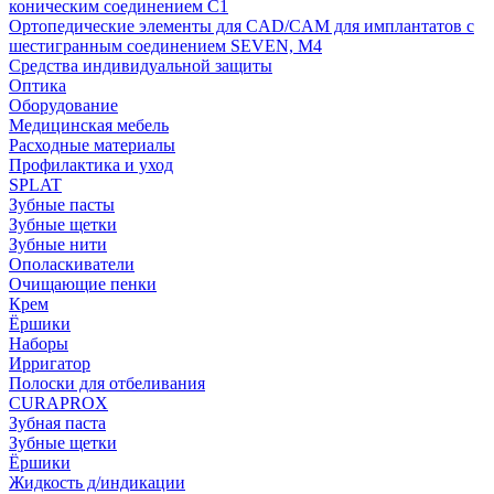
коническим соединением С1
Ортопедические элементы для CAD/CAM для имплантатов с
шестигранным соединением SEVEN, М4
Средства индивидуальной защиты
Оптика
Оборудование
Медицинская мебель
Расходные материалы
Профилактика и уход
SPLAT
Зубные пасты
Зубные щетки
Зубные нити
Ополаскиватели
Очищающие пенки
Крем
Ёршики
Наборы
Ирригатор
Полоски для отбеливания
CURAPROX
Зубная паста
Зубные щетки
Ёршики
Жидкость д/индикации