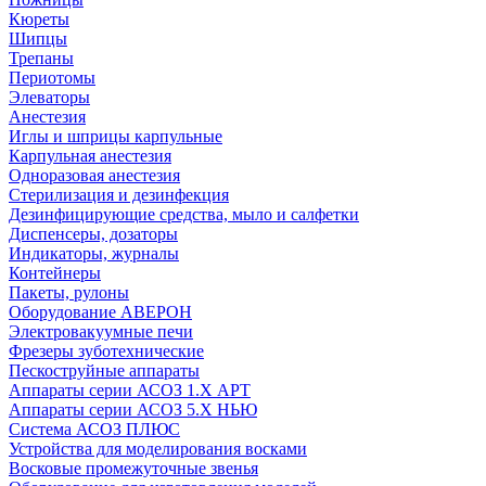
Кюреты
Шипцы
Трепаны
Периотомы
Элеваторы
Анестезия
Иглы и шприцы карпульные
Карпульная анестезия
Одноразовая анестезия
Стерилизация и дезинфекция
Дезинфицирующие средства, мыло и салфетки
Диспенсеры, дозаторы
Индикаторы, журналы
Контейнеры
Пакеты, рулоны
Оборудование АВЕРОН
Электровакуумные печи
Фрезеры зуботехнические
Пескоструйные аппараты
Аппараты серии АСОЗ 1.Х АРТ
Аппараты серии АСОЗ 5.Х НЬЮ
Система АСОЗ ПЛЮС
Устройства для моделирования восками
Восковые промежуточные звенья