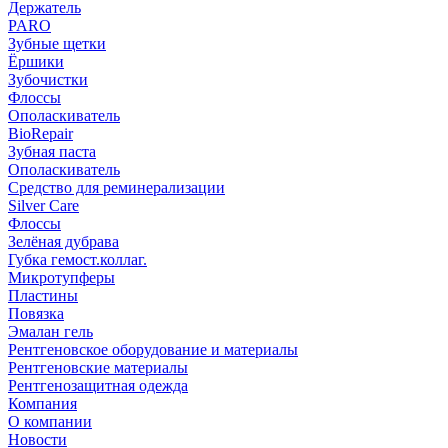
Держатель
PARO
Зубные щетки
Ёршики
Зубочистки
Флоссы
Ополаскиватель
BioRepair
Зубная паста
Ополаскиватель
Средство для реминерализации
Silver Care
Флоссы
Зелёная дубрава
Губка гемост.коллаг.
Микротупферы
Пластины
Повязка
Эмалан гель
Рентгеновское оборудование и материалы
Рентгеновские материалы
Рентгенозащитная одежда
Компания
О компании
Новости