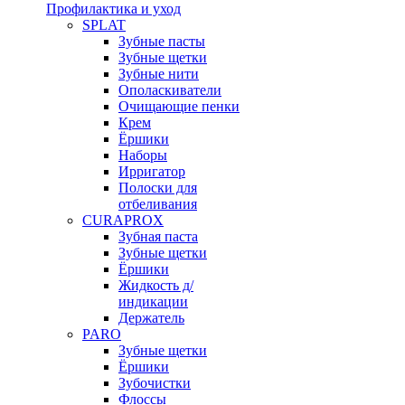
Профилактика и уход
SPLAT
Зубные пасты
Зубные щетки
Зубные нити
Ополаскиватели
Очищающие пенки
Крем
Ёршики
Наборы
Ирригатор
Полоски для
отбеливания
CURAPROX
Зубная паста
Зубные щетки
Ёршики
Жидкость д/
индикации
Держатель
PARO
Зубные щетки
Ёршики
Зубочистки
Флоссы