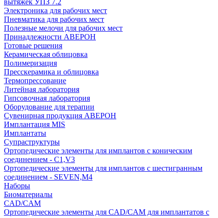
вытяжек УПЗ 7.2
Электроника для рабочих мест
Пневматика для рабочих мест
Полезные мелочи для рабочих мест
Принадлежности АВЕРОН
Готовые решения
Керамическая облицовка
Полимеризация
Пресскерамика и облицовка
Термопрессование
Литейная лаборатория
Гипсовочная лаборатория
Оборудование для терапии
Сувенирная продукция АВЕРОН
Имплантация MIS
Имплантаты
Супраструктуры
Ортопедические элементы для имплантов с коническим
соединением - C1,V3
Ортопедические элементы для имплантов с шестигранным
соединением - SEVEN,M4
Наборы
Биоматериалы
CAD/CAM
Ортопедические элементы для CAD/CAM для имплантатов с