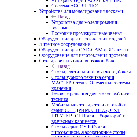
Аппараты серии АСОЗ 5.Х НЬЮ
Система АСОЗ ПЛЮС
Устройства для моделирования восками
Назад
Устройства для моделирования
восками
Восковые промежуточные звенья
Оборудование для изготовления моделей
Литейное оборудование
Оборудование для CAD-CAM и 3D-печати
Оборудование для изготовления протезов
Cтолы, светильники, вытяжки, боксы
Назад
Cтолы, светильники, вытяжки, боксы
Столы зубного техника серии
МАСТЕР. Стулья. Элементы системы
хранения
Готовые решения для столов зубного
техника
Мобильные столы, столики, стойки
серий СЗТ ДРИМ, СЗТ 7.2, СУЛ
ШТАТИВ, СПП для лабораторий и
врачебных кабинетов
Столы серии СУЛ 9.3 для
гипсовочной. Лабораторные столы