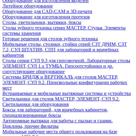
Оборудование для изготовления моделей
Литейное оборудование
Оборудование для CAD-CAM и 3D-печати
Оборудование для изготовления протезов
Cтолы, светильники, вытяжки, боксы
Столы зубного техника серии МАСТЕР. Стулья. Элементы
системы хранения
Готовые решения для столов зубного техника
Мобильные столы, столики, стойки серий СЗТ ДРИМ, СЗТ
7.2, СУЛ ШТАТИВ, СПП для лабораторий и врачебных
кабинетов
Столы серии СУЛ 9.3 для гипсовочной. Лабораторные столы
ЭЛЕМЕНТ, СУЛ 1.х ТУМБА. Гипсоотстойники и др.
сопутствующее оборудование
Системы БРИДЖ и ВЕРТИКАЛЬ для столов МАСТЕР,
ЭЛЕМЕНТ, СУЛ 9.2. Произвольные конфигурации рабочих
мест
Встраиваемые и мобильные вытяжные системы и устройства
Светильники для столов МАСТЕР, ЭЛЕМЕНТ, СУЛ 9.2.
Светильники для оборудования
Боксы для лабораторий, для врачебных кабинетов,
специализированные боксы
Автономные вытяжки для работы с пылью и газами.
Циклоны, прочие фильтры
Мобильные рабочие места общего пользования на базе