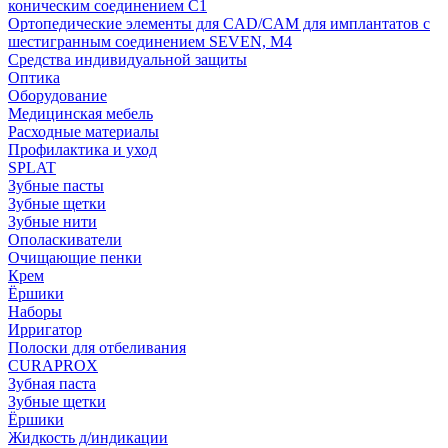
коническим соединением С1
Ортопедические элементы для CAD/CAM для имплантатов с
шестигранным соединением SEVEN, М4
Средства индивидуальной защиты
Оптика
Оборудование
Медицинская мебель
Расходные материалы
Профилактика и уход
SPLAT
Зубные пасты
Зубные щетки
Зубные нити
Ополаскиватели
Очищающие пенки
Крем
Ёршики
Наборы
Ирригатор
Полоски для отбеливания
CURAPROX
Зубная паста
Зубные щетки
Ёршики
Жидкость д/индикации