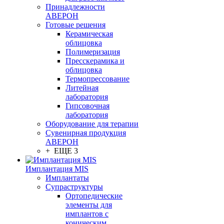
Принадлежности
АВЕРОН
Готовые решения
Керамическая
облицовка
Полимеризация
Пресскерамика и
облицовка
Термопрессование
Литейная
лаборатория
Гипсовочная
лаборатория
Оборудование для терапии
Сувенирная продукция
АВЕРОН
+ ЕЩЕ 3
Имплантация MIS
Имплантаты
Супраструктуры
Ортопедические
элементы для
имплантов с
коническим