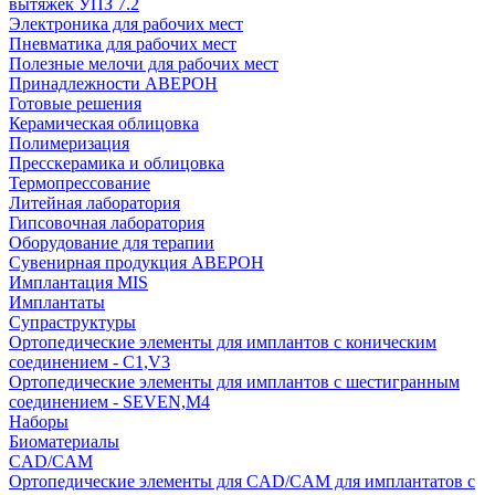
вытяжек УПЗ 7.2
Электроника для рабочих мест
Пневматика для рабочих мест
Полезные мелочи для рабочих мест
Принадлежности АВЕРОН
Готовые решения
Керамическая облицовка
Полимеризация
Пресскерамика и облицовка
Термопрессование
Литейная лаборатория
Гипсовочная лаборатория
Оборудование для терапии
Сувенирная продукция АВЕРОН
Имплантация MIS
Имплантаты
Супраструктуры
Ортопедические элементы для имплантов с коническим
соединением - C1,V3
Ортопедические элементы для имплантов с шестигранным
соединением - SEVEN,M4
Наборы
Биоматериалы
CAD/CAM
Ортопедические элементы для CAD/CAM для имплантатов с