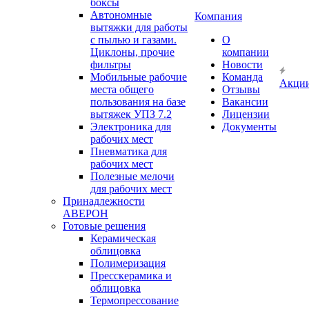
боксы
Автономные
Компания
вытяжки для работы
с пылью и газами.
О
Циклоны, прочие
компании
фильтры
Новости
Мобильные рабочие
Команда
Акци
места общего
Отзывы
пользования на базе
Вакансии
вытяжек УПЗ 7.2
Лицензии
Электроника для
Документы
рабочих мест
Пневматика для
рабочих мест
Полезные мелочи
для рабочих мест
Принадлежности
АВЕРОН
Готовые решения
Керамическая
облицовка
Полимеризация
Пресскерамика и
облицовка
Термопрессование