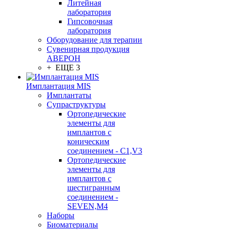
Литейная
лаборатория
Гипсовочная
лаборатория
Оборудование для терапии
Сувенирная продукция
АВЕРОН
+ ЕЩЕ 3
Имплантация MIS
Имплантаты
Супраструктуры
Ортопедические
элементы для
имплантов с
коническим
соединением - C1,V3
Ортопедические
элементы для
имплантов с
шестигранным
соединением -
SEVEN,M4
Наборы
Биоматериалы