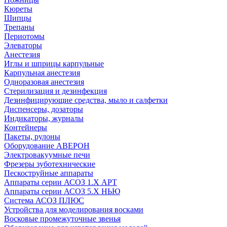
Кюреты
Шипцы
Трепаны
Периотомы
Элеваторы
Анестезия
Иглы и шприцы карпульные
Карпульная анестезия
Одноразовая анестезия
Стерилизация и дезинфекция
Дезинфицирующие средства, мыло и салфетки
Диспенсеры, дозаторы
Индикаторы, журналы
Контейнеры
Пакеты, рулоны
Оборудование АВЕРОН
Электровакуумные печи
Фрезеры зуботехнические
Пескоструйные аппараты
Аппараты серии АСОЗ 1.Х АРТ
Аппараты серии АСОЗ 5.Х НЬЮ
Система АСОЗ ПЛЮС
Устройства для моделирования восками
Восковые промежуточные звенья