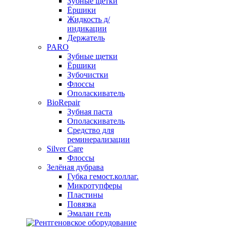
Зубные щетки
Ёршики
Жидкость д/
индикации
Держатель
PARO
Зубные щетки
Ёршики
Зубочистки
Флоссы
Ополаскиватель
BioRepair
Зубная паста
Ополаскиватель
Средство для
реминерализации
Silver Care
Флоссы
Зелёная дубрава
Губка гемост.коллаг.
Микротупферы
Пластины
Повязка
Эмалан гель