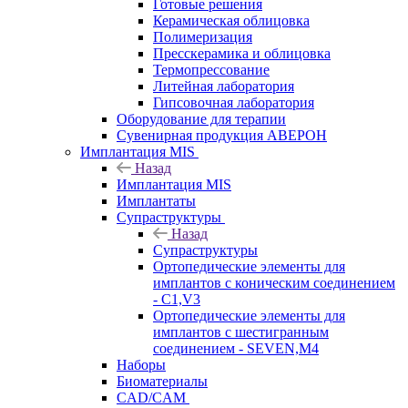
Готовые решения
Керамическая облицовка
Полимеризация
Пресскерамика и облицовка
Термопрессование
Литейная лаборатория
Гипсовочная лаборатория
Оборудование для терапии
Сувенирная продукция АВЕРОН
Имплантация MIS
Назад
Имплантация MIS
Имплантаты
Супраструктуры
Назад
Супраструктуры
Ортопедические элементы для
имплантов с коническим соединением
- C1,V3
Ортопедические элементы для
имплантов с шестигранным
соединением - SEVEN,M4
Наборы
Биоматериалы
CAD/CAM