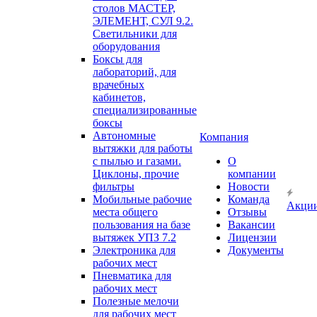
столов МАСТЕР,
ЭЛЕМЕНТ, СУЛ 9.2.
Светильники для
оборудования
Боксы для
лабораторий, для
врачебных
кабинетов,
специализированные
боксы
Автономные
Компания
вытяжки для работы
с пылью и газами.
О
Циклоны, прочие
компании
фильтры
Новости
Мобильные рабочие
Команда
Акци
места общего
Отзывы
пользования на базе
Вакансии
вытяжек УПЗ 7.2
Лицензии
Электроника для
Документы
рабочих мест
Пневматика для
рабочих мест
Полезные мелочи
для рабочих мест