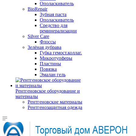
Ополаскиватель
BioRepair
Зубная паста
Ополаскиватель
Средство для
реминерализации
Silver Care
Флоссы
Зелёная дубрава
Губка гемост.коллаг.
Микротупферы
Пластины
Повязка
Эмалан гель
Рентгеновское оборудование и
материалы
Рентгеновские материалы
Рентгенозащитная одежда