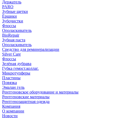
Держатель
PARO
Зубные щетки
Ёршики
Зубочистки
Флоссы
Ополаскиватель
BioRepair
Зубная паста
Ополаскиватель
Средство для реминерализации
Silver Care
Флоссы
Зелёная дубрава
Губка гемост.коллаг.
Микротупферы
Пластины
Повязка
Эмалан гель
Рентгеновское оборудование и материалы
Рентгеновские материалы
Рентгенозащитная одежда
Компания
О компании
Новости