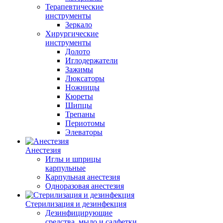
Терапевтические
инструменты
Зеркало
Хирургические
инструменты
Долото
Иглодержатели
Зажимы
Люксаторы
Ножницы
Кюреты
Шипцы
Трепаны
Периотомы
Элеваторы
Анестезия
Иглы и шприцы
карпульные
Карпульная анестезия
Одноразовая анестезия
Стерилизация и дезинфекция
Дезинфицирующие
средства, мыло и салфетки