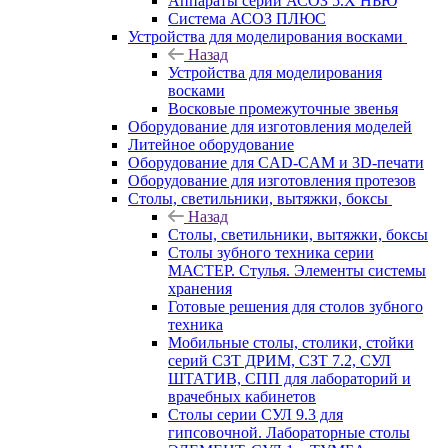
Аппараты серии АСОЗ 5.Х НЬЮ
Система АСОЗ ПЛЮС
Устройства для моделирования восками
Назад
Устройства для моделирования
восками
Восковые промежуточные звенья
Оборудование для изготовления моделей
Литейное оборудование
Оборудование для CAD-CAM и 3D-печати
Оборудование для изготовления протезов
Cтолы, светильники, вытяжки, боксы
Назад
Cтолы, светильники, вытяжки, боксы
Столы зубного техника серии
МАСТЕР. Стулья. Элементы системы
хранения
Готовые решения для столов зубного
техника
Мобильные столы, столики, стойки
серий СЗТ ДРИМ, СЗТ 7.2, СУЛ
ШТАТИВ, СПП для лабораторий и
врачебных кабинетов
Столы серии СУЛ 9.3 для
гипсовочной. Лабораторные столы