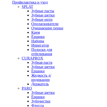
Профилактика и уход
SPLAT
Зубные пасты
Зубные щетки
Зубные нити
Ополаскиватели
Очищающие пенки
Крем
Ёршики
Наборы
Ирригатор
Полоски для
отбеливания
CURAPROX
Зубная паста
Зубные щетки
Ёршики
Жидкость д/
индикации
Держатель
PARO
Зубные щетки
Ёршики
Зубочистки
Флоссы