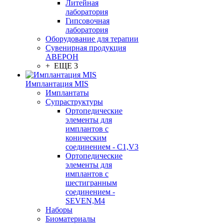
Литейная
лаборатория
Гипсовочная
лаборатория
Оборудование для терапии
Сувенирная продукция
АВЕРОН
+ ЕЩЕ 3
Имплантация MIS
Имплантаты
Супраструктуры
Ортопедические
элементы для
имплантов с
коническим
соединением - C1,V3
Ортопедические
элементы для
имплантов с
шестигранным
соединением -
SEVEN,M4
Наборы
Биоматериалы