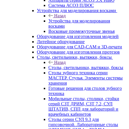
Аппараты серии АСОЗ 5.Х НЬЮ
Система АСОЗ ПЛЮС
Устройства для моделирования восками
Назад
Устройства для моделирования
восками
Восковые промежуточные звенья
Оборудование для изготовления моделей
Литейное оборудование
Оборудование для CAD-CAM и 3D-печати
Оборудование для изготовления протезов
Cтолы, светильники, вытяжки, боксы
Назад
Cтолы, светильники, вытяжки, боксы
Столы зубного техника серии
МАСТЕР. Стулья. Элементы системы
хранения
Готовые решения для столов зубного
техника
Мобильные столы, столики, стойки
серий СЗТ ДРИМ, СЗТ 7.2, СУЛ
ШТАТИВ, СПП для лабораторий и
врачебных кабинетов
Столы серии СУЛ 9.3 для
гипсовочной. Лабораторные столы