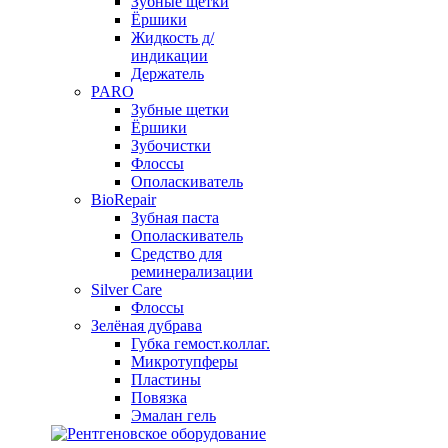
Зубные щетки
Ёршики
Жидкость д/
индикации
Держатель
PARO
Зубные щетки
Ёршики
Зубочистки
Флоссы
Ополаскиватель
BioRepair
Зубная паста
Ополаскиватель
Средство для
реминерализации
Silver Care
Флоссы
Зелёная дубрава
Губка гемост.коллаг.
Микротупферы
Пластины
Повязка
Эмалан гель