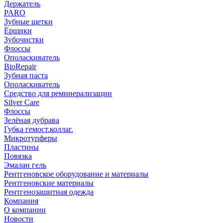
Держатель
PARO
Зубные щетки
Ёршики
Зубочистки
Флоссы
Ополаскиватель
BioRepair
Зубная паста
Ополаскиватель
Средство для реминерализации
Silver Care
Флоссы
Зелёная дубрава
Губка гемост.коллаг.
Микротупферы
Пластины
Повязка
Эмалан гель
Рентгеновское оборудование и материалы
Рентгеновские материалы
Рентгенозащитная одежда
Компания
О компании
Новости