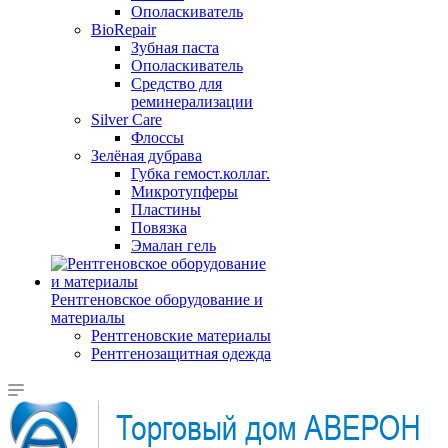
Ополаскиватель
BioRepair
Зубная паста
Ополаскиватель
Средство для
реминерализации
Silver Care
Флоссы
Зелёная дубрава
Губка гемост.коллаг.
Микротупферы
Пластины
Повязка
Эмалан гель
Рентгеновское оборудование и
материалы
Рентгеновские материалы
Рентгенозащитная одежда