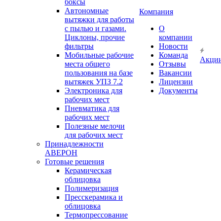
боксы
Автономные
Компания
вытяжки для работы
с пылью и газами.
О
Циклоны, прочие
компании
фильтры
Новости
Мобильные рабочие
Команда
Акци
места общего
Отзывы
пользования на базе
Вакансии
вытяжек УПЗ 7.2
Лицензии
Электроника для
Документы
рабочих мест
Пневматика для
рабочих мест
Полезные мелочи
для рабочих мест
Принадлежности
АВЕРОН
Готовые решения
Керамическая
облицовка
Полимеризация
Пресскерамика и
облицовка
Термопрессование