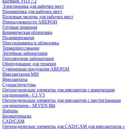
вытяжек УПЗ 7.2
Электроника для рабочих мест
Пневматика для рабочих мест
Полезные мелочи для рабочих мест
Принадлежности АВЕРОН
Готовые решения
Керамическая облицовка
Полимеризация
Пресскерамика и облицовка
Термопрессование
Литейная лаборатория
Гипсовочная лаборатория
Оборудование для терапии
Сувенирная продукция АВЕРОН
Имплантация MIS
Имплантаты
Супраструктуры
Ортопедические элементы для имплантов с коническим
соединением - C1,V3
Ортопедические элементы для имплантов с шестигранным
соединением - SEVEN,M4
Наборы
Биоматериалы
CAD/CAM
Ортопедические элементы для CAD/CAM для имплантатов с