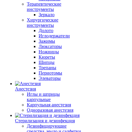
Терапевтические
инструменты
Зеркало
Хирургические
инструменты
Долото
Иглодержатели
Зажимы
Люксаторы
Ножницы
Кюреты
Шипцы
Трепаны
Периотомы
Элеваторы
Анестезия
Иглы и шприцы
карпульные
Карпульная анестезия
Одноразовая анестезия
Стерилизация и дезинфекция
Дезинфицирующие
средства, мыло и салфетки