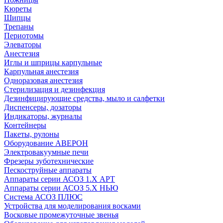
Кюреты
Шипцы
Трепаны
Периотомы
Элеваторы
Анестезия
Иглы и шприцы карпульные
Карпульная анестезия
Одноразовая анестезия
Стерилизация и дезинфекция
Дезинфицирующие средства, мыло и салфетки
Диспенсеры, дозаторы
Индикаторы, журналы
Контейнеры
Пакеты, рулоны
Оборудование АВЕРОН
Электровакуумные печи
Фрезеры зуботехнические
Пескоструйные аппараты
Аппараты серии АСОЗ 1.Х АРТ
Аппараты серии АСОЗ 5.Х НЬЮ
Система АСОЗ ПЛЮС
Устройства для моделирования восками
Восковые промежуточные звенья