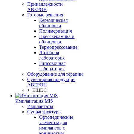
Принадлежности
АВЕРОН
Готовые решения
Керамическая
облицовка
Полимеризация
Пресскерамика и
облицовка
Термопрессование
Литейная
лаборатория
Гипсовочная
лаборатория
Оборудование для терапии
Сувенирная продукция
АВЕРОН
+ ЕЩЕ 3
Имплантация MIS
Имплантаты
Супраструктуры
Ортопедические
элементы для
имплантов с
коническим