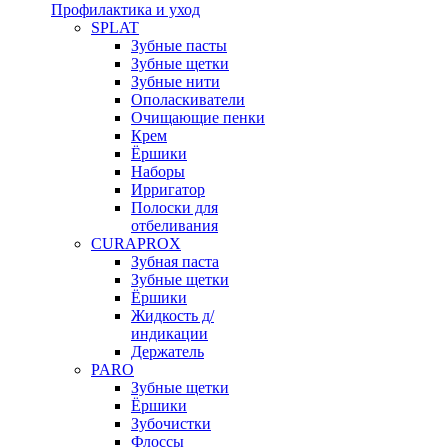
Профилактика и уход
SPLAT
Зубные пасты
Зубные щетки
Зубные нити
Ополаскиватели
Очищающие пенки
Крем
Ёршики
Наборы
Ирригатор
Полоски для
отбеливания
CURAPROX
Зубная паста
Зубные щетки
Ёршики
Жидкость д/
индикации
Держатель
PARO
Зубные щетки
Ёршики
Зубочистки
Флоссы