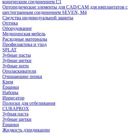
коническим соединением С1
Ортопедические элементы для CAD/CAM для имплантатов с
шестигранным соединением SEVEN, М4
Средства индивидуальной защиты
Оптика
Оборудование
Медицинская мебель
Расходные материалы
Профилактика и уход
SPLAT
Зубные пасты
Зубные щетки
Зубные нити
Ополаскиватели
Очищающие пенки
Крем
Ёршики
Наборы
Ирригатор
Полоски для отбеливания
CURAPROX
Зубная паста
Зубные щетки
Ёршики
Жидкость д/индикации