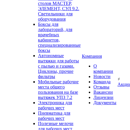
столов МАСТЕР,
ЭЛЕМЕНТ, СУЛ 9.2.
Светильники для
оборудования
Боксы для
лабораторий, для
врачебных
кабинетов,
специализированные
боксы
Автономные
Компания
вытяжки для работы
с пылью и газами.
О
Циклоны, прочие
компании
фильтры
Новости
Мобильные рабочие
Команда
Акци
места общего
Отзывы
пользования на базе
Вакансии
вытяжек УПЗ 7.2
Лицензии
Электроника для
Документы
рабочих мест
Пневматика для
рабочих мест
Полезные мелочи
для рабочих мест