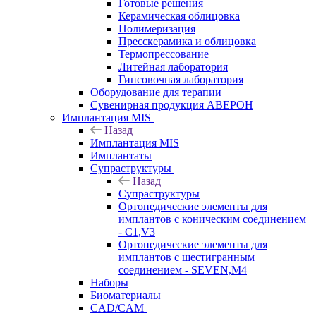
Готовые решения
Керамическая облицовка
Полимеризация
Пресскерамика и облицовка
Термопрессование
Литейная лаборатория
Гипсовочная лаборатория
Оборудование для терапии
Сувенирная продукция АВЕРОН
Имплантация MIS
Назад
Имплантация MIS
Имплантаты
Супраструктуры
Назад
Супраструктуры
Ортопедические элементы для
имплантов с коническим соединением
- C1,V3
Ортопедические элементы для
имплантов с шестигранным
соединением - SEVEN,M4
Наборы
Биоматериалы
CAD/CAM