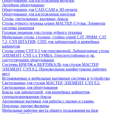
Оборудование для изготовления моделей
Литейное оборудование
Оборудование для CAD-CAM и 3D-печати
Оборудование для изготовления протезов
Cтолы, светильники, вытяжки, боксы
Столы зубного техника серии МАСТЕР. Стулья. Элементы
системы хранения
Готовые решения для столов зубного техника
Мобильные столы, столики, стойки серий СЗТ ДРИМ, СЗТ
7.2, СУЛ ШТАТИВ, СПП для лабораторий и врачебных
кабинетов
Столы серии СУЛ 9.3 для гипсовочной. Лабораторные столы
ЭЛЕМЕНТ, СУЛ 1.х ТУМБА. Гипсоотстойники и др.
сопутствующее оборудование
Системы БРИДЖ и ВЕРТИКАЛЬ для столов МАСТЕР,
ЭЛЕМЕНТ, СУЛ 9.2. Произвольные конфигурации рабочих
мест
Встраиваемые и мобильные вытяжные системы и устройства
Светильники для столов МАСТЕР, ЭЛЕМЕНТ, СУЛ 9.2.
Светильники для оборудования
Боксы для лабораторий, для врачебных кабинетов,
специализированные боксы
Автономные вытяжки для работы с пылью и газами.
Циклоны, прочие фильтры
Мобильные рабочие места общего пользования на базе