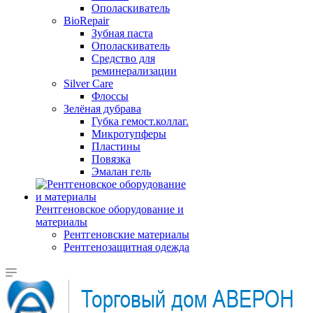
Ополаскиватель
BioRepair
Зубная паста
Ополаскиватель
Средство для
реминерализации
Silver Care
Флоссы
Зелёная дубрава
Губка гемост.коллаг.
Микротупферы
Пластины
Повязка
Эмалан гель
Рентгеновское оборудование и
материалы
Рентгеновские материалы
Рентгенозащитная одежда