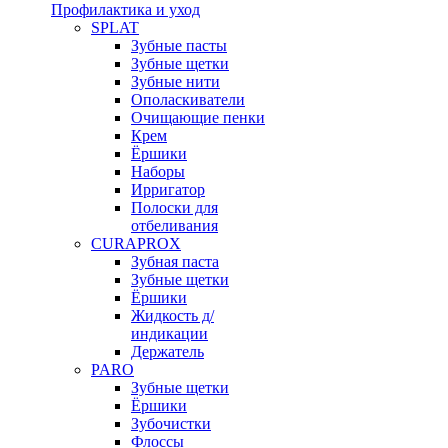
Профилактика и уход
SPLAT
Зубные пасты
Зубные щетки
Зубные нити
Ополаскиватели
Очищающие пенки
Крем
Ёршики
Наборы
Ирригатор
Полоски для
отбеливания
CURAPROX
Зубная паста
Зубные щетки
Ёршики
Жидкость д/
индикации
Держатель
PARO
Зубные щетки
Ёршики
Зубочистки
Флоссы