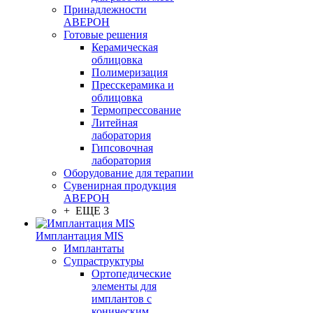
Принадлежности
АВЕРОН
Готовые решения
Керамическая
облицовка
Полимеризация
Пресскерамика и
облицовка
Термопрессование
Литейная
лаборатория
Гипсовочная
лаборатория
Оборудование для терапии
Сувенирная продукция
АВЕРОН
+ ЕЩЕ 3
Имплантация MIS
Имплантаты
Супраструктуры
Ортопедические
элементы для
имплантов с
коническим