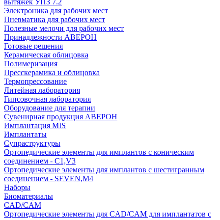
вытяжек УПЗ 7.2
Электроника для рабочих мест
Пневматика для рабочих мест
Полезные мелочи для рабочих мест
Принадлежности АВЕРОН
Готовые решения
Керамическая облицовка
Полимеризация
Пресскерамика и облицовка
Термопрессование
Литейная лаборатория
Гипсовочная лаборатория
Оборудование для терапии
Сувенирная продукция АВЕРОН
Имплантация MIS
Имплантаты
Супраструктуры
Ортопедические элементы для имплантов с коническим
соединением - C1,V3
Ортопедические элементы для имплантов с шестигранным
соединением - SEVEN,M4
Наборы
Биоматериалы
CAD/CAM
Ортопедические элементы для CAD/CAM для имплантатов с