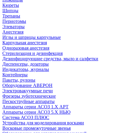
Кюреты
Шипцы
Трепаны
Периотомы
Элеваторы
Анестезия
Иглы и шприцы карпульные
Карпульная анестезия
Одноразовая анестезия
Стерилизация и дезинфекция
Дезинфицирующие средства, мыло и салфетки
Диспенсеры, дозаторы
Индикаторы, журналы
Контейнеры
Пакеты, рулоны
Оборудование АВЕРОН
Электровакуумные печи
Фрезеры зуботехнические
Пескоструйные аппараты
Аппараты серии АСОЗ 1.Х АРТ
Аппараты серии АСОЗ 5.Х НЬЮ
Система АСОЗ ПЛЮС
Устройства для моделирования восками
Восковые промежуточные звенья