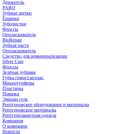
Держатель
PARO
Зубные щетки
Ёршики
Зубочистки
Флоссы
Ополаскиватель
BioRepair
Зубная паста
Ополаскиватель
Средство для реминерализации
Silver Care
Флоссы
Зелёная дубрава
Губка гемост.коллаг.
Микротупферы
Пластины
Повязка
Эмалан гель
Рентгеновское оборудование и материалы
Рентгеновские материалы
Рентгенозащитная одежда
Компания
О компании
Новости