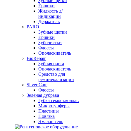
Зубные щетки
Ёршики
Жидкость д/
индикации
Держатель
PARO
Зубные щетки
Ёршики
Зубочистки
Флоссы
Ополаскиватель
BioRepair
Зубная паста
Ополаскиватель
Средство для
реминерализации
Silver Care
Флоссы
Зелёная дубрава
Губка гемост.коллаг.
Микротупферы
Пластины
Повязка
Эмалан гель