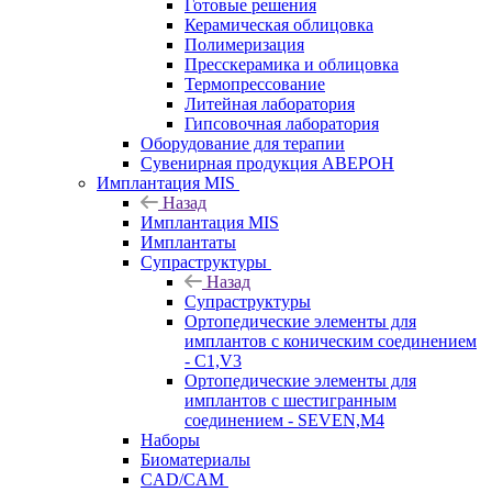
Готовые решения
Керамическая облицовка
Полимеризация
Пресскерамика и облицовка
Термопрессование
Литейная лаборатория
Гипсовочная лаборатория
Оборудование для терапии
Сувенирная продукция АВЕРОН
Имплантация MIS
Назад
Имплантация MIS
Имплантаты
Супраструктуры
Назад
Супраструктуры
Ортопедические элементы для
имплантов с коническим соединением
- C1,V3
Ортопедические элементы для
имплантов с шестигранным
соединением - SEVEN,M4
Наборы
Биоматериалы
CAD/CAM