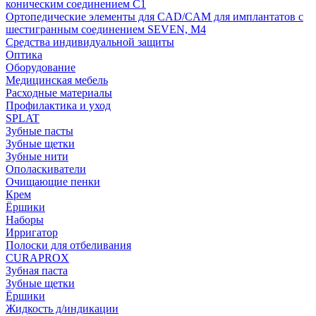
коническим соединением С1
Ортопедические элементы для CAD/CAM для имплантатов с
шестигранным соединением SEVEN, М4
Средства индивидуальной защиты
Оптика
Оборудование
Медицинская мебель
Расходные материалы
Профилактика и уход
SPLAT
Зубные пасты
Зубные щетки
Зубные нити
Ополаскиватели
Очищающие пенки
Крем
Ёршики
Наборы
Ирригатор
Полоски для отбеливания
CURAPROX
Зубная паста
Зубные щетки
Ёршики
Жидкость д/индикации