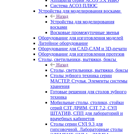
Аппараты серии АСОЗ 5.Х НЬЮ
Система АСОЗ ПЛЮС
Устройства для моделирования восками
Назад
Устройства для моделирования
восками
Восковые промежуточные звенья
Оборудование для изготовления моделей
Литейное оборудование
Оборудование для CAD-CAM и 3D-печати
Оборудование для изготовления протезов
Cтолы, светильники, вытяжки, боксы
Назад
Cтолы, светильники, вытяжки, боксы
Столы зубного техника серии
МАСТЕР. Стулья. Элементы системы
хранения
Готовые решения для столов зубного
техника
Мобильные столы, столики, стойки
серий СЗТ ДРИМ, СЗТ 7.2, СУЛ
ШТАТИВ, СПП для лабораторий и
врачебных кабинетов
Столы серии СУЛ 9.3 для
гипсовочной. Лабораторные столы