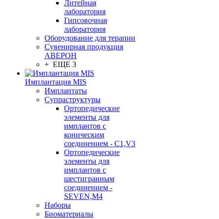
Литейная
лаборатория
Гипсовочная
лаборатория
Оборудование для терапии
Сувенирная продукция
АВЕРОН
+ ЕЩЕ 3
Имплантация MIS
Имплантаты
Супраструктуры
Ортопедические
элементы для
имплантов с
коническим
соединением - C1,V3
Ортопедические
элементы для
имплантов с
шестигранным
соединением -
SEVEN,M4
Наборы
Биоматериалы