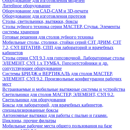
Оборудование для изготовления моделей
Литейное оборудование
Оборудование для CAD-CAM и 3D-печати
Оборудование для изготовления протезов
Cтолы, светильники, вытяжки, боксы
Столы зубного техника серии МАСТЕР. Стулья. Элементы
системы хранения
Готовые решения для столов зубного техника
Мобильные столы, столики, стойки серий СЗТ ДРИМ, СЗТ
7.2, СУЛ ШТАТИВ, СПП для лабораторий и врачебных
кабинетов
Столы серии СУЛ 9.3 для гипсовочной. Лабораторные столы
ЭЛЕМЕНТ, СУЛ 1.х ТУМБА. Гипсоотстойники и др.
сопутствующее оборудование
Системы БРИДЖ и ВЕРТИКАЛЬ для столов МАСТЕР,
ЭЛЕМЕНТ, СУЛ 9.2. Произвольные конфигурации рабочих
мест
Встраиваемые и мобильные вытяжные системы и устройства
Светильники для столов МАСТЕР, ЭЛЕМЕНТ, СУЛ 9.2.
Светильники для оборудования
Боксы для лабораторий, для врачебных кабинетов,
специализированные боксы
Автономные вытяжки для работы с пылью и газами.
Циклоны, прочие фильтры
Мобильные рабочие места общего пользования на базе