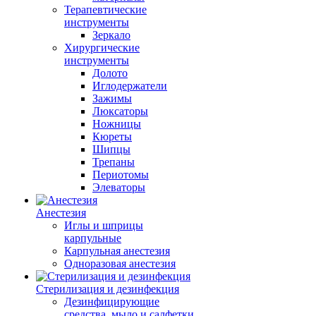
Терапевтические
инструменты
Зеркало
Хирургические
инструменты
Долото
Иглодержатели
Зажимы
Люксаторы
Ножницы
Кюреты
Шипцы
Трепаны
Периотомы
Элеваторы
Анестезия
Иглы и шприцы
карпульные
Карпульная анестезия
Одноразовая анестезия
Стерилизация и дезинфекция
Дезинфицирующие
средства, мыло и салфетки