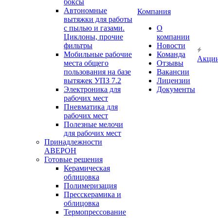
боксы
Автономные
Компания
вытяжки для работы
с пылью и газами.
О
Циклоны, прочие
компании
фильтры
Новости
Мобильные рабочие
Команда
Акци
места общего
Отзывы
пользования на базе
Вакансии
вытяжек УПЗ 7.2
Лицензии
Электроника для
Документы
рабочих мест
Пневматика для
рабочих мест
Полезные мелочи
для рабочих мест
Принадлежности
АВЕРОН
Готовые решения
Керамическая
облицовка
Полимеризация
Пресскерамика и
облицовка
Термопрессование