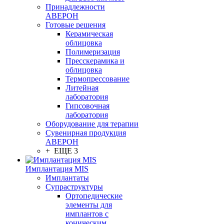
Принадлежности
АВЕРОН
Готовые решения
Керамическая
облицовка
Полимеризация
Пресскерамика и
облицовка
Термопрессование
Литейная
лаборатория
Гипсовочная
лаборатория
Оборудование для терапии
Сувенирная продукция
АВЕРОН
+ ЕЩЕ 3
Имплантация MIS
Имплантаты
Супраструктуры
Ортопедические
элементы для
имплантов с
коническим