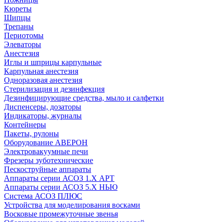
Кюреты
Шипцы
Трепаны
Периотомы
Элеваторы
Анестезия
Иглы и шприцы карпульные
Карпульная анестезия
Одноразовая анестезия
Стерилизация и дезинфекция
Дезинфицирующие средства, мыло и салфетки
Диспенсеры, дозаторы
Индикаторы, журналы
Контейнеры
Пакеты, рулоны
Оборудование АВЕРОН
Электровакуумные печи
Фрезеры зуботехнические
Пескоструйные аппараты
Аппараты серии АСОЗ 1.Х АРТ
Аппараты серии АСОЗ 5.Х НЬЮ
Система АСОЗ ПЛЮС
Устройства для моделирования восками
Восковые промежуточные звенья