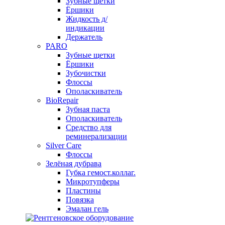
Зубные щетки
Ёршики
Жидкость д/
индикации
Держатель
PARO
Зубные щетки
Ёршики
Зубочистки
Флоссы
Ополаскиватель
BioRepair
Зубная паста
Ополаскиватель
Средство для
реминерализации
Silver Care
Флоссы
Зелёная дубрава
Губка гемост.коллаг.
Микротупферы
Пластины
Повязка
Эмалан гель