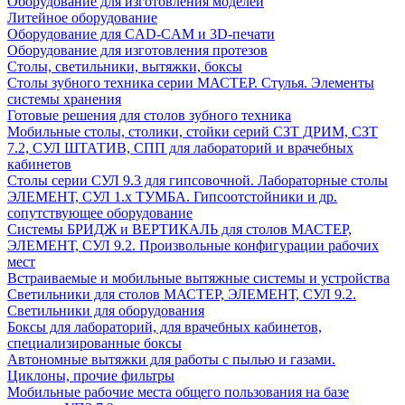
Оборудование для изготовления моделей
Литейное оборудование
Оборудование для CAD-CAM и 3D-печати
Оборудование для изготовления протезов
Cтолы, светильники, вытяжки, боксы
Столы зубного техника серии МАСТЕР. Стулья. Элементы
системы хранения
Готовые решения для столов зубного техника
Мобильные столы, столики, стойки серий СЗТ ДРИМ, СЗТ
7.2, СУЛ ШТАТИВ, СПП для лабораторий и врачебных
кабинетов
Столы серии СУЛ 9.3 для гипсовочной. Лабораторные столы
ЭЛЕМЕНТ, СУЛ 1.х ТУМБА. Гипсоотстойники и др.
сопутствующее оборудование
Системы БРИДЖ и ВЕРТИКАЛЬ для столов МАСТЕР,
ЭЛЕМЕНТ, СУЛ 9.2. Произвольные конфигурации рабочих
мест
Встраиваемые и мобильные вытяжные системы и устройства
Светильники для столов МАСТЕР, ЭЛЕМЕНТ, СУЛ 9.2.
Светильники для оборудования
Боксы для лабораторий, для врачебных кабинетов,
специализированные боксы
Автономные вытяжки для работы с пылью и газами.
Циклоны, прочие фильтры
Мобильные рабочие места общего пользования на базе