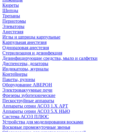
Кюреты
Шипцы
Трепаны
Периотомы
Элеваторы
Анестезия
Иглы и шприцы карпульные
Карпульная анестезия
Одноразовая анестезия
Стерилизация и дезинфекция
Дезинфицирующие средства, мыло и салфетки
Диспенсеры, дозаторы
Индикаторы, журналы
Контейнеры
Пакеты, рулоны
Оборудование АВЕРОН
Электровакуумные печи
Фрезеры зуботехнические
Пескоструйные аппараты
Аппараты серии АСОЗ 1.Х АРТ
Аппараты серии АСОЗ 5.Х НЬЮ
Система АСОЗ ПЛЮС
Устройства для моделирования восками
Восковые промежуточные звенья