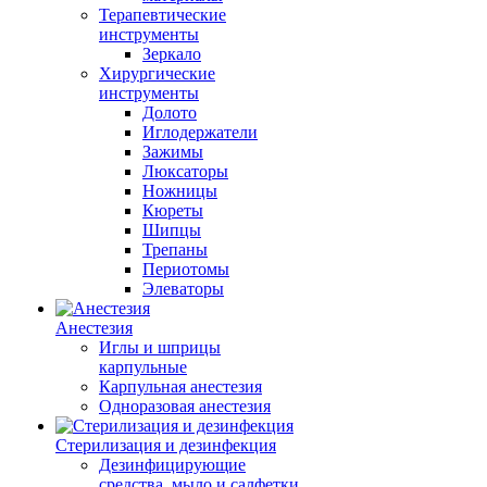
Терапевтические
инструменты
Зеркало
Хирургические
инструменты
Долото
Иглодержатели
Зажимы
Люксаторы
Ножницы
Кюреты
Шипцы
Трепаны
Периотомы
Элеваторы
Анестезия
Иглы и шприцы
карпульные
Карпульная анестезия
Одноразовая анестезия
Стерилизация и дезинфекция
Дезинфицирующие
средства, мыло и салфетки