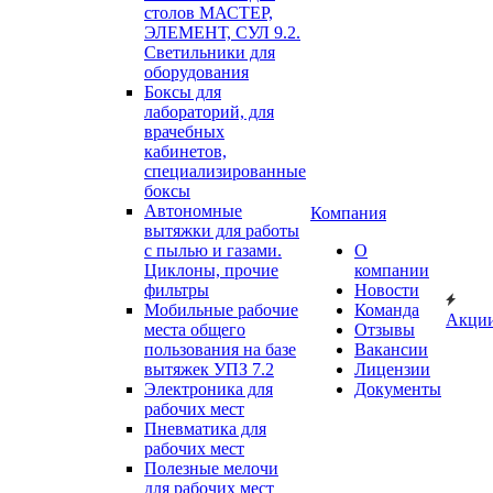
столов МАСТЕР,
ЭЛЕМЕНТ, СУЛ 9.2.
Светильники для
оборудования
Боксы для
лабораторий, для
врачебных
кабинетов,
специализированные
боксы
Автономные
Компания
вытяжки для работы
с пылью и газами.
О
Циклоны, прочие
компании
фильтры
Новости
Мобильные рабочие
Команда
Акци
места общего
Отзывы
пользования на базе
Вакансии
вытяжек УПЗ 7.2
Лицензии
Электроника для
Документы
рабочих мест
Пневматика для
рабочих мест
Полезные мелочи
для рабочих мест