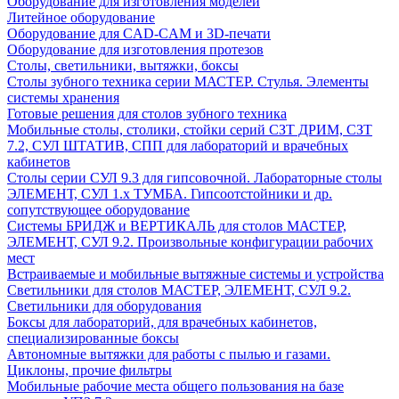
Оборудование для изготовления моделей
Литейное оборудование
Оборудование для CAD-CAM и 3D-печати
Оборудование для изготовления протезов
Cтолы, светильники, вытяжки, боксы
Столы зубного техника серии МАСТЕР. Стулья. Элементы
системы хранения
Готовые решения для столов зубного техника
Мобильные столы, столики, стойки серий СЗТ ДРИМ, СЗТ
7.2, СУЛ ШТАТИВ, СПП для лабораторий и врачебных
кабинетов
Столы серии СУЛ 9.3 для гипсовочной. Лабораторные столы
ЭЛЕМЕНТ, СУЛ 1.х ТУМБА. Гипсоотстойники и др.
сопутствующее оборудование
Системы БРИДЖ и ВЕРТИКАЛЬ для столов МАСТЕР,
ЭЛЕМЕНТ, СУЛ 9.2. Произвольные конфигурации рабочих
мест
Встраиваемые и мобильные вытяжные системы и устройства
Светильники для столов МАСТЕР, ЭЛЕМЕНТ, СУЛ 9.2.
Светильники для оборудования
Боксы для лабораторий, для врачебных кабинетов,
специализированные боксы
Автономные вытяжки для работы с пылью и газами.
Циклоны, прочие фильтры
Мобильные рабочие места общего пользования на базе