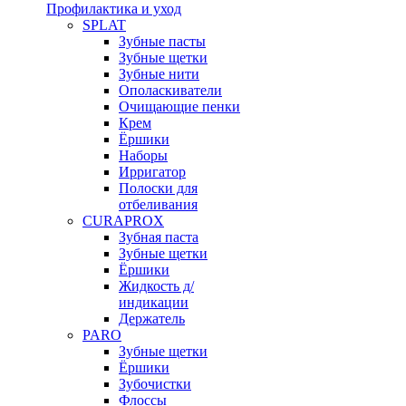
Профилактика и уход
SPLAT
Зубные пасты
Зубные щетки
Зубные нити
Ополаскиватели
Очищающие пенки
Крем
Ёршики
Наборы
Ирригатор
Полоски для
отбеливания
CURAPROX
Зубная паста
Зубные щетки
Ёршики
Жидкость д/
индикации
Держатель
PARO
Зубные щетки
Ёршики
Зубочистки
Флоссы