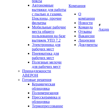
боксы
Автономные
Компания
вытяжки для работы
с пылью и газами.
О
Циклоны, прочие
компании
фильтры
Новости
Мобильные рабочие
Команда
Акци
места общего
Отзывы
пользования на базе
Вакансии
вытяжек УПЗ 7.2
Лицензии
Электроника для
Документы
рабочих мест
Пневматика для
рабочих мест
Полезные мелочи
для рабочих мест
Принадлежности
АВЕРОН
Готовые решения
Керамическая
облицовка
Полимеризация
Пресскерамика и
облицовка
Термопрессование