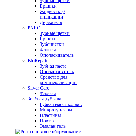
Зубные щетки
Ёршики
Жидкость д/
индикации
Держатель
PARO
Зубные щетки
Ёршики
Зубочистки
Флоссы
Ополаскиватель
BioRepair
Зубная паста
Ополаскиватель
Средство для
реминерализации
Silver Care
Флоссы
Зелёная дубрава
Губка гемост.коллаг.
Микротупферы
Пластины
Повязка
Эмалан гель