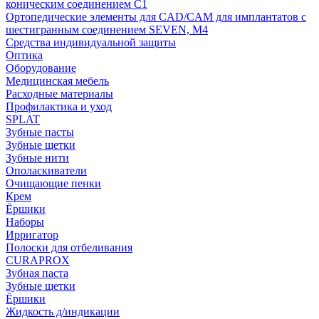
коническим соединением С1
Ортопедические элементы для CAD/CAM для имплантатов с
шестигранным соединением SEVEN, М4
Средства индивидуальной защиты
Оптика
Оборудование
Медицинская мебель
Расходные материалы
Профилактика и уход
SPLAT
Зубные пасты
Зубные щетки
Зубные нити
Ополаскиватели
Очищающие пенки
Крем
Ёршики
Наборы
Ирригатор
Полоски для отбеливания
CURAPROX
Зубная паста
Зубные щетки
Ёршики
Жидкость д/индикации