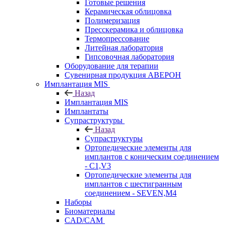
Готовые решения
Керамическая облицовка
Полимеризация
Пресскерамика и облицовка
Термопрессование
Литейная лаборатория
Гипсовочная лаборатория
Оборудование для терапии
Сувенирная продукция АВЕРОН
Имплантация MIS
Назад
Имплантация MIS
Имплантаты
Супраструктуры
Назад
Супраструктуры
Ортопедические элементы для
имплантов с коническим соединением
- C1,V3
Ортопедические элементы для
имплантов с шестигранным
соединением - SEVEN,M4
Наборы
Биоматериалы
CAD/CAM