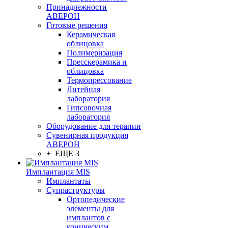
Принадлежности
АВЕРОН
Готовые решения
Керамическая
облицовка
Полимеризация
Пресскерамика и
облицовка
Термопрессование
Литейная
лаборатория
Гипсовочная
лаборатория
Оборудование для терапии
Сувенирная продукция
АВЕРОН
+ ЕЩЕ 3
Имплантация MIS
Имплантаты
Супраструктуры
Ортопедические
элементы для
имплантов с
коническим