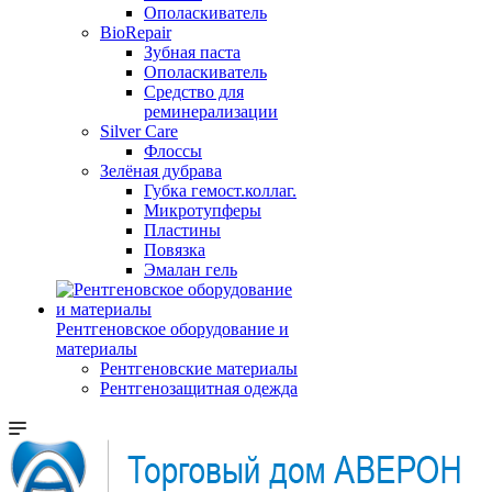
Ополаскиватель
BioRepair
Зубная паста
Ополаскиватель
Средство для
реминерализации
Silver Care
Флоссы
Зелёная дубрава
Губка гемост.коллаг.
Микротупферы
Пластины
Повязка
Эмалан гель
Рентгеновское оборудование и
материалы
Рентгеновские материалы
Рентгенозащитная одежда