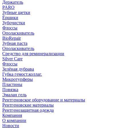
Держатель
PARO
Зубные щетки
Ёршики
Зубочистки
Флоссы
Ополаскиватель
BioRepair
Зубная паста
Ополаскиватель
Средство для реминерализации
Silver Care
Флоссы
Зелёная дубрава
Губка гемост.коллаг.
Микротупферы
Пластины
Повязка
Эмалан гель
Рентгеновское оборудование и материалы
Рентгеновские материалы
Рентгенозащитная одежда
Компания
О компании
Новости