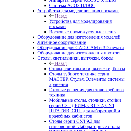
Аппараты серии АСОЗ 5.Х НЬЮ
Система АСОЗ ПЛЮС
Устройства для моделирования восками
Назад
Устройства для моделирования
восками
Восковые промежуточные звенья
Оборудование для изготовления моделей
Литейное оборудование
Оборудование для CAD-CAM и 3D-печати
Оборудование для изготовления протезов
Cтолы, светильники, вытяжки, боксы
Назад
Cтолы, светильники, вытяжки, боксы
Столы зубного техника серии
МАСТЕР. Стулья. Элементы системы
хранения
Готовые решения для столов зубного
техника
Мобильные столы, столики, стойки
серий СЗТ ДРИМ, СЗТ 7.2, СУЛ
ШТАТИВ, СПП для лабораторий и
врачебных кабинетов
Столы серии СУЛ 9.3 для
гипсовочной. Лабораторные столы