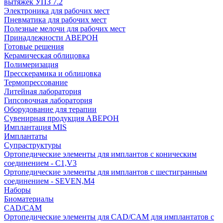
вытяжек УПЗ 7.2
Электроника для рабочих мест
Пневматика для рабочих мест
Полезные мелочи для рабочих мест
Принадлежности АВЕРОН
Готовые решения
Керамическая облицовка
Полимеризация
Пресскерамика и облицовка
Термопрессование
Литейная лаборатория
Гипсовочная лаборатория
Оборудование для терапии
Сувенирная продукция АВЕРОН
Имплантация MIS
Имплантаты
Супраструктуры
Ортопедические элементы для имплантов с коническим
соединением - C1,V3
Ортопедические элементы для имплантов с шестигранным
соединением - SEVEN,M4
Наборы
Биоматериалы
CAD/CAM
Ортопедические элементы для CAD/CAM для имплантатов с