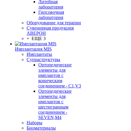
Литейная
лаборатория
Гипсовочная
лаборатория
Оборудование для терапии
Сувенирная продукция
АВЕРОН
+ ЕЩЕ 3
Имплантация MIS
Имплантаты
Супраструктуры
Ортопедические
элементы для
имплантов с
коническим
соединением - C1,V3
Ортопедические
элементы для
имплантов с
шестигранным
соединением -
SEVEN,M4
Наборы
Биоматериалы